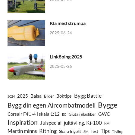
Klä med strumpa
2025-06-24
Linköping 2025
2025-05-26
Bygg Battle
Balsa
2025
Boktips
Bilder
2024
Bygge
Bygg din egen Aircombatmodell
GWC
Corsair F4U-4 i skala 1:12
Gjuta i glasfiber
EC
Inspiration
Julspecial
jultävling. Ki-100
KM
Ritning
Martin minns
Tips
Skära frigolit
Test
SM
Tävling