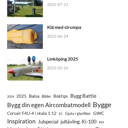
2025-07-21
Klä med strumpa
2025-06-24
Linköping 2025
2025-05-26
Bygg Battle
Balsa
2025
Boktips
Bilder
2024
Bygge
Bygg din egen Aircombatmodell
GWC
Corsair F4U-4 i skala 1:12
Gjuta i glasfiber
EC
Inspiration
Julspecial
jultävling. Ki-100
KM