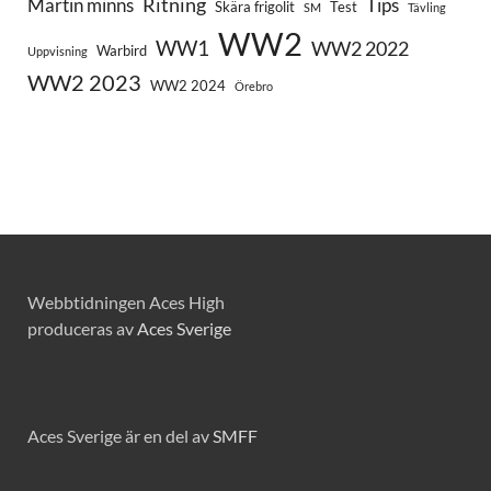
Ritning
Martin minns
Tips
Skära frigolit
Test
SM
Tävling
WW2
WW1
WW2 2022
Warbird
Uppvisning
WW2 2023
WW2 2024
Örebro
Webbtidningen Aces High
produceras av
Aces Sverige
Aces Sverige är en del av
SMFF