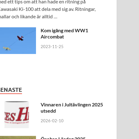
ed ett tips om att han hade en ritning på
awasaki Ki-100 att dela med sig av. Ritningar,
allar och likande är alltid …
Kom igång med WW1
Aircombat
2023-11-25
SENASTE
Vinnaren i Jultävlingen 2025
utsedd
2026-02-10
Örebro Lördag 2025