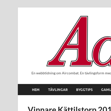
En webbtidning om Aircombat. En tävlingsform med 
HEM
TÄVLINGAR
BYGGTIPS
GAML
Vinnare Kättilstorp 20