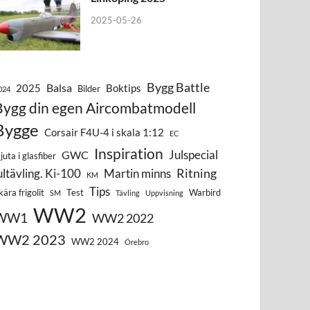
2025-05-26
Bygg Battle
Balsa
2025
Boktips
Bilder
024
Bygg din egen Aircombatmodell
Bygge
Corsair F4U-4 i skala 1:12
EC
Inspiration
Julspecial
GWC
juta i glasfiber
Ritning
ultävling. Ki-100
Martin minns
KM
Tips
kära frigolit
Test
Warbird
SM
Tävling
Uppvisning
WW2
WW1
WW2 2022
WW2 2023
WW2 2024
Örebro