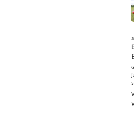
2
G
j
S