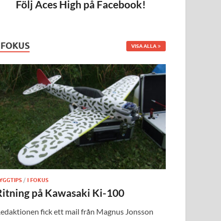
Följ Aces High på Facebook!
I FOKUS
VISA ALLA
YGGTIPS
/
I FOKUS
Ritning på Kawasaki Ki-100
edaktionen fick ett mail från Magnus Jonsson