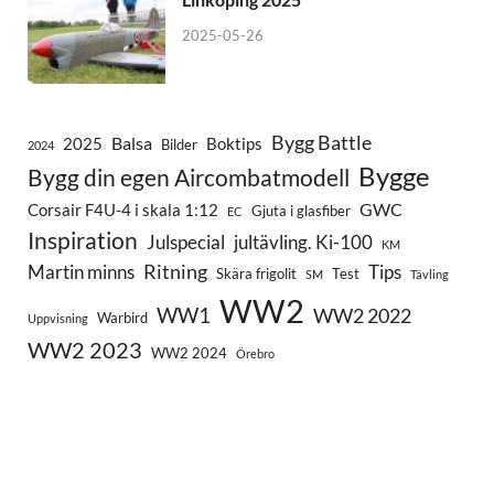
2025-05-26
Bygg Battle
Balsa
2025
Boktips
Bilder
2024
Bygge
Bygg din egen Aircombatmodell
GWC
Corsair F4U-4 i skala 1:12
Gjuta i glasfiber
EC
Inspiration
Julspecial
jultävling. Ki-100
KM
Ritning
Martin minns
Tips
Skära frigolit
Test
SM
Tävling
WW2
WW1
WW2 2022
Warbird
Uppvisning
WW2 2023
WW2 2024
Örebro