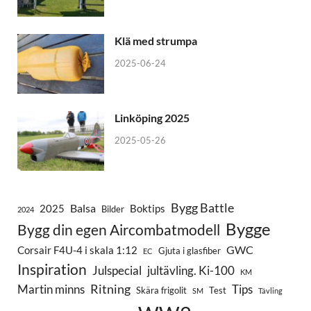
Klä med strumpa
2025-06-24
Linköping 2025
2025-05-26
Bygg Battle
Balsa
2025
Boktips
Bilder
2024
Bygge
Bygg din egen Aircombatmodell
GWC
Corsair F4U-4 i skala 1:12
Gjuta i glasfiber
EC
Inspiration
Julspecial
jultävling. Ki-100
KM
Ritning
Martin minns
Tips
Skära frigolit
Test
SM
Tävling