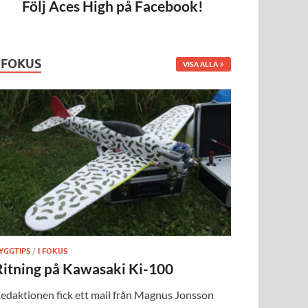
Följ Aces High på Facebook!
I FOKUS
VISA ALLA
YGGTIPS
/
I FOKUS
Ritning på Kawasaki Ki-100
edaktionen fick ett mail från Magnus Jonsson