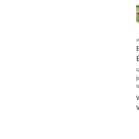
2
G
j
S