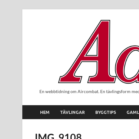
En webbtidning om Aircombat. En tävlingsform med 
HEM
TÄVLINGAR
BYGGTIPS
GAML
IMG_9108