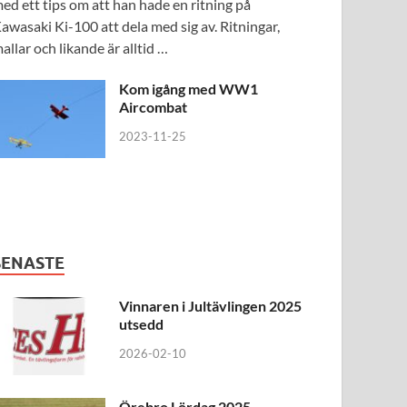
ed ett tips om att han hade en ritning på
awasaki Ki-100 att dela med sig av. Ritningar,
allar och likande är alltid …
Kom igång med WW1
Aircombat
2023-11-25
SENASTE
Vinnaren i Jultävlingen 2025
utsedd
2026-02-10
Örebro Lördag 2025