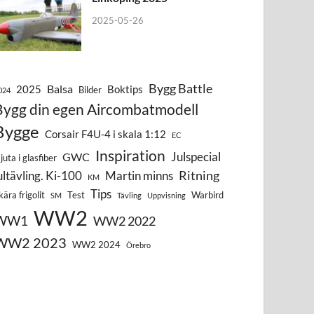
2025-05-26
Bygg Battle
Balsa
2025
Boktips
Bilder
024
Bygg din egen Aircombatmodell
Bygge
Corsair F4U-4 i skala 1:12
EC
Inspiration
Julspecial
GWC
juta i glasfiber
Ritning
ultävling. Ki-100
Martin minns
KM
Tips
kära frigolit
Test
Warbird
SM
Tävling
Uppvisning
WW2
WW1
WW2 2022
WW2 2023
WW2 2024
Örebro