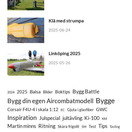
Klä med strumpa
2025-06-24
Linköping 2025
2025-05-26
Bygg Battle
Balsa
2025
Boktips
Bilder
2024
Bygge
Bygg din egen Aircombatmodell
GWC
Corsair F4U-4 i skala 1:12
Gjuta i glasfiber
EC
Inspiration
Julspecial
jultävling. Ki-100
KM
Ritning
Martin minns
Tips
Skära frigolit
Test
SM
Tävling