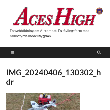
En webbtidning om Aircombat. En tävlingsform med
radiostyrda modellflygplan.
IMG_20240406_130302_h
dr