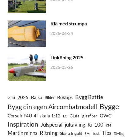
Klä med strumpa
2025-06-24
Linköping 2025
2025-05-26
Bygg Battle
Balsa
2025
Boktips
Bilder
2024
Bygge
Bygg din egen Aircombatmodell
GWC
Corsair F4U-4 i skala 1:12
Gjuta i glasfiber
EC
Inspiration
Julspecial
jultävling. Ki-100
KM
Ritning
Martin minns
Tips
Skära frigolit
Test
SM
Tävling