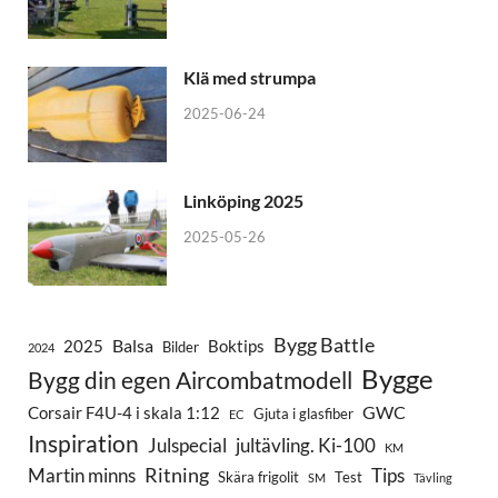
Klä med strumpa
2025-06-24
Linköping 2025
2025-05-26
Bygg Battle
Balsa
2025
Boktips
Bilder
2024
Bygge
Bygg din egen Aircombatmodell
GWC
Corsair F4U-4 i skala 1:12
Gjuta i glasfiber
EC
Inspiration
Julspecial
jultävling. Ki-100
KM
Ritning
Martin minns
Tips
Skära frigolit
Test
SM
Tävling