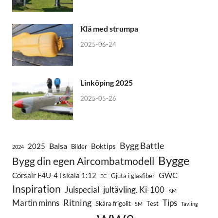
Klä med strumpa
2025-06-24
Linköping 2025
2025-05-26
Bygg Battle
Balsa
2025
Boktips
Bilder
2024
Bygge
Bygg din egen Aircombatmodell
GWC
Corsair F4U-4 i skala 1:12
Gjuta i glasfiber
EC
Inspiration
Julspecial
jultävling. Ki-100
KM
Ritning
Martin minns
Tips
Skära frigolit
Test
SM
Tävling