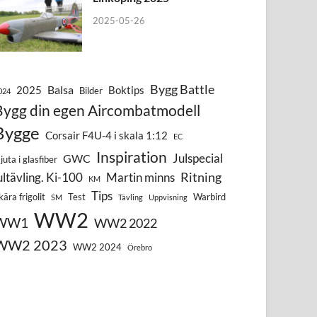
2025-05-26
Bygg Battle
Balsa
2025
Boktips
Bilder
024
Bygg din egen Aircombatmodell
Bygge
Corsair F4U-4 i skala 1:12
EC
Inspiration
Julspecial
GWC
juta i glasfiber
Ritning
ultävling. Ki-100
Martin minns
KM
Tips
kära frigolit
Test
Warbird
SM
Tävling
Uppvisning
WW2
WW1
WW2 2022
WW2 2023
WW2 2024
Örebro