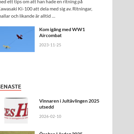
ed ett tips om att han hade en ritning på
awasaki Ki-100 att dela med sig av. Ritningar,
allar och likande är alltid …
Kom igång med WW1
Aircombat
2023-11-25
SENASTE
Vinnaren i Jultävlingen 2025
utsedd
2026-02-10
Örebro Lördag 2025