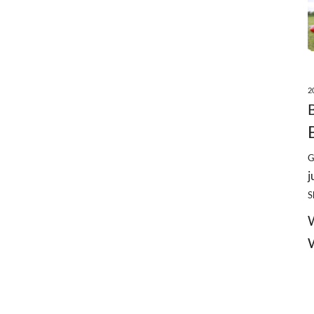
2
G
j
S