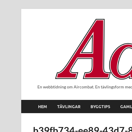
En webbtidning om Aircombat. En tävlingsform med 
HEM
TÄVLINGAR
BYGGTIPS
GAML
b39fb734-ee89-43d7-