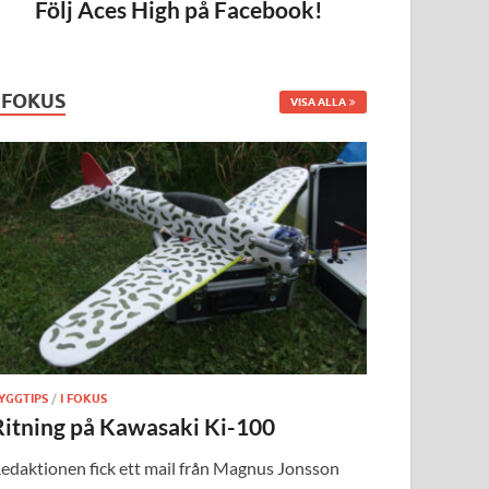
Följ Aces High på Facebook!
I FOKUS
VISA ALLA
YGGTIPS
/
I FOKUS
Ritning på Kawasaki Ki-100
edaktionen fick ett mail från Magnus Jonsson