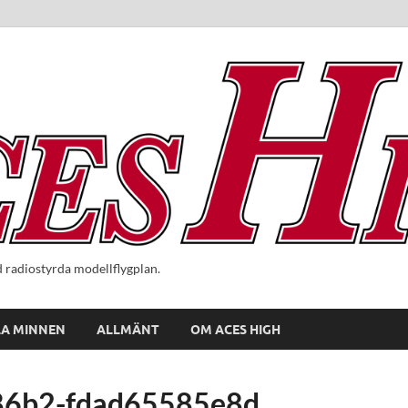
radiostyrda modellflygplan.
A MINNEN
ALLMÄNT
OM ACES HIGH
86b2-fdad65585e8d