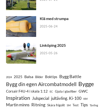
Klä med strumpa
2025-06-24
Linköping 2025
2025-05-26
Bygg Battle
Balsa
2025
Boktips
Bilder
2024
Bygge
Bygg din egen Aircombatmodell
GWC
Corsair F4U-4 i skala 1:12
Gjuta i glasfiber
EC
Inspiration
Julspecial
jultävling. Ki-100
KM
Ritning
Martin minns
Tips
Skära frigolit
Test
SM
Tävling