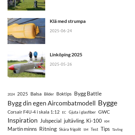
Klä med strumpa
2025-06-24
Linköping 2025
2025-05-26
Bygg Battle
Balsa
2025
Boktips
Bilder
2024
Bygge
Bygg din egen Aircombatmodell
GWC
Corsair F4U-4 i skala 1:12
Gjuta i glasfiber
EC
Inspiration
Julspecial
jultävling. Ki-100
KM
Ritning
Martin minns
Tips
Skära frigolit
Test
SM
Tävling