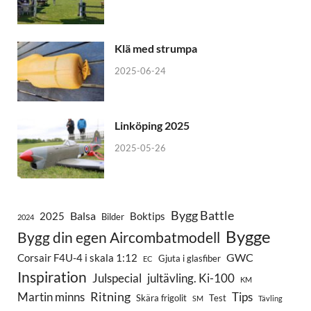
Klä med strumpa
2025-06-24
Linköping 2025
2025-05-26
Bygg Battle
Balsa
2025
Boktips
Bilder
2024
Bygge
Bygg din egen Aircombatmodell
GWC
Corsair F4U-4 i skala 1:12
Gjuta i glasfiber
EC
Inspiration
Julspecial
jultävling. Ki-100
KM
Ritning
Martin minns
Tips
Skära frigolit
Test
SM
Tävling