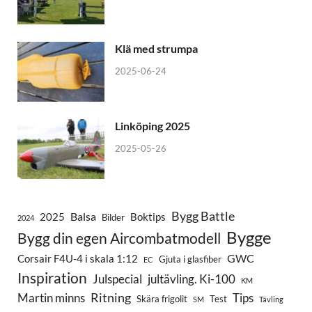
Klä med strumpa
2025-06-24
Linköping 2025
2025-05-26
Bygg Battle
Balsa
2025
Boktips
Bilder
2024
Bygge
Bygg din egen Aircombatmodell
GWC
Corsair F4U-4 i skala 1:12
Gjuta i glasfiber
EC
Inspiration
Julspecial
jultävling. Ki-100
KM
Ritning
Martin minns
Tips
Skära frigolit
Test
SM
Tävling