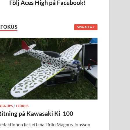
Följ Aces High på Facebook!
I FOKUS
VISA ALLA
YGGTIPS
/
I FOKUS
Ritning på Kawasaki Ki-100
edaktionen fick ett mail från Magnus Jonsson