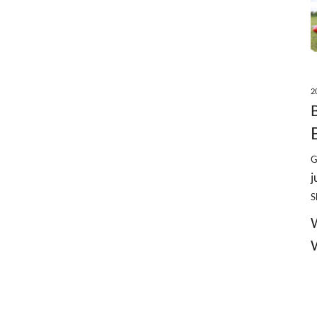
2
G
j
S