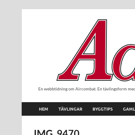
En webbtidning om Aircombat. En tävlingsform med 
HEM
TÄVLINGAR
BYGGTIPS
GAML
IMG_9470