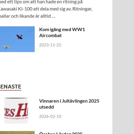
ed ett tips om att han hade en ritning på
awasaki Ki-100 att dela med sig av. Ritningar,
allar och likande är alltid …
Kom igång med WW1
Aircombat
2023-11-25
SENASTE
Vinnaren i Jultävlingen 2025
utsedd
2026-02-10
Örebro Lördag 2025