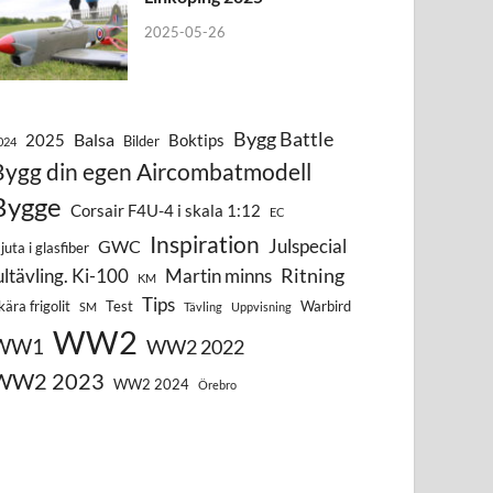
2025-05-26
Bygg Battle
Balsa
2025
Boktips
Bilder
024
Bygg din egen Aircombatmodell
Bygge
Corsair F4U-4 i skala 1:12
EC
Inspiration
Julspecial
GWC
juta i glasfiber
Ritning
ultävling. Ki-100
Martin minns
KM
Tips
kära frigolit
Test
Warbird
SM
Tävling
Uppvisning
WW2
WW1
WW2 2022
WW2 2023
WW2 2024
Örebro