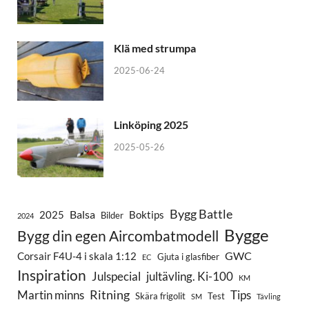
Klä med strumpa
2025-06-24
Linköping 2025
2025-05-26
Bygg Battle
Balsa
2025
Boktips
Bilder
2024
Bygge
Bygg din egen Aircombatmodell
GWC
Corsair F4U-4 i skala 1:12
Gjuta i glasfiber
EC
Inspiration
Julspecial
jultävling. Ki-100
KM
Ritning
Martin minns
Tips
Skära frigolit
Test
SM
Tävling