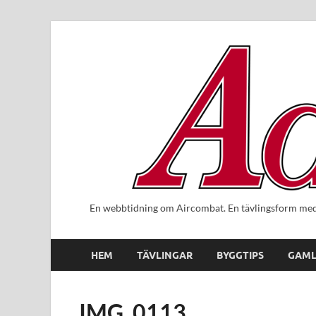
En webbtidning om Aircombat. En tävlingsform med 
HEM
TÄVLINGAR
BYGGTIPS
GAML
IMG_0113