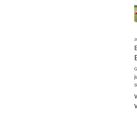
2
G
j
S