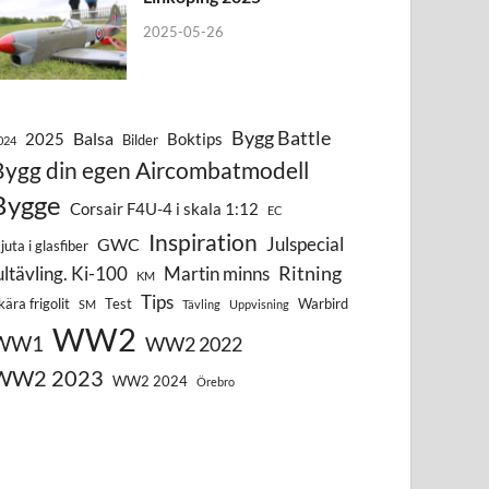
2025-05-26
Bygg Battle
Balsa
2025
Boktips
Bilder
024
Bygg din egen Aircombatmodell
Bygge
Corsair F4U-4 i skala 1:12
EC
Inspiration
Julspecial
GWC
juta i glasfiber
Ritning
ultävling. Ki-100
Martin minns
KM
Tips
kära frigolit
Test
Warbird
SM
Tävling
Uppvisning
WW2
WW1
WW2 2022
WW2 2023
WW2 2024
Örebro