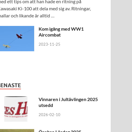
ed ett tips om att han hade en ritning på
awasaki Ki-100 att dela med sig av. Ritningar,
allar och likande är alltid …
Kom igång med WW1
Aircombat
2023-11-25
SENASTE
Vinnaren i Jultävlingen 2025
utsedd
2026-02-10
Örebro Lördag 2025