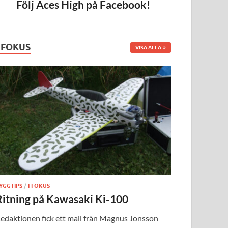
Följ Aces High på Facebook!
I FOKUS
VISA ALLA
YGGTIPS
/
I FOKUS
Ritning på Kawasaki Ki-100
edaktionen fick ett mail från Magnus Jonsson