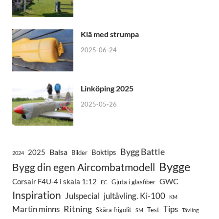
Klä med strumpa
2025-06-24
Linköping 2025
2025-05-26
Bygg Battle
Balsa
2025
Boktips
Bilder
2024
Bygge
Bygg din egen Aircombatmodell
GWC
Corsair F4U-4 i skala 1:12
Gjuta i glasfiber
EC
Inspiration
Julspecial
jultävling. Ki-100
KM
Ritning
Martin minns
Tips
Skära frigolit
Test
SM
Tävling