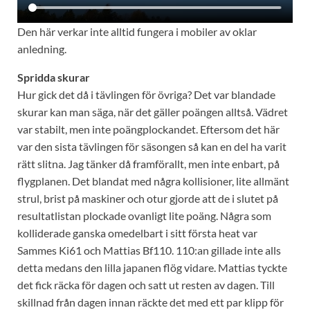
Den här verkar inte alltid fungera i mobiler av oklar
anledning.
Spridda skurar
Hur gick det då i tävlingen för övriga? Det var blandade
skurar kan man säga, när det gäller poängen alltså. Vädret
var stabilt, men inte poängplockandet. Eftersom det här
var den sista tävlingen för säsongen så kan en del ha varit
rätt slitna. Jag tänker då framförallt, men inte enbart, på
flygplanen. Det blandat med några kollisioner, lite allmänt
strul, brist på maskiner och otur gjorde att de i slutet på
resultatlistan plockade ovanligt lite poäng. Några som
kolliderade ganska omedelbart i sitt första heat var
Sammes Ki61 och Mattias Bf110. 110:an gillade inte alls
detta medans den lilla japanen flög vidare. Mattias tyckte
det fick räcka för dagen och satt ut resten av dagen. Till
skillnad från dagen innan räckte det med ett par klipp för