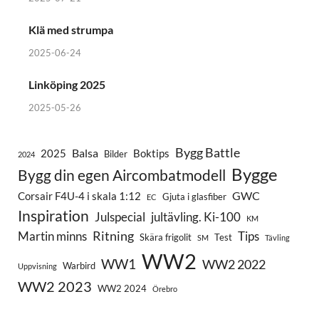
Klä med strumpa
2025-06-24
Linköping 2025
2025-05-26
Bygg Battle
Balsa
2025
Boktips
Bilder
2024
Bygge
Bygg din egen Aircombatmodell
GWC
Corsair F4U-4 i skala 1:12
Gjuta i glasfiber
EC
Inspiration
Julspecial
jultävling. Ki-100
KM
Ritning
Martin minns
Tips
Skära frigolit
Test
SM
Tävling
WW2
WW1
WW2 2022
Warbird
Uppvisning
WW2 2023
WW2 2024
Örebro