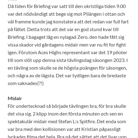
Då tiden för Briefing var satt till den okristliga tiden 9.00
var det nödvändigt att bege sig mot Pilängen i ottan och
väl framme kunde jag konstatera att det redan var full fart
på fältet. Detta trots att det var en god stund kvar till
Briefing. I bagaget låg en nylagad Zero, den hade fått sig
vissa skador vid gårdagens midair men var nu fit for fight
igen. Förutom Aces Highs representant var det 19 piloter
till som slöt upp denna sista tävlingsdag säsongen 2023. I
en tävling som skulle se de högsta poängen för säsongen,
och några av de lägsta. Det var tydligen bara de bredaste
som saknades(?!)
Midair
För undertecknad så började tävlingen bra, för bra skulle
det visa sig. 2 klipp inom den första minuten och sen en
spektakulär midair med Stefan L:s Spitfire. Det enda som
var bra med den kollisionen var att Kristian påpassligt
lyckades filma det hela. Bra på det sättet att det livar upp