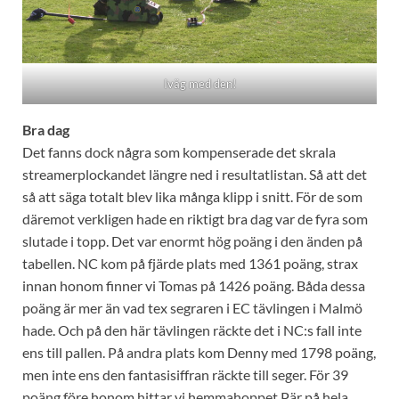
Iväg med den!
Bra dag
Det fanns dock några som kompenserade det skrala
streamerplockandet längre ned i resultatlistan. Så att det
så att säga totalt blev lika många klipp i snitt. För de som
däremot verkligen hade en riktigt bra dag var de fyra som
slutade i topp. Det var enormt hög poäng i den änden på
tabellen. NC kom på fjärde plats med 1361 poäng, strax
innan honom finner vi Tomas på 1426 poäng. Båda dessa
poäng är mer än vad tex segraren i EC tävlingen i Malmö
hade. Och på den här tävlingen räckte det i NC:s fall inte
ens till pallen. På andra plats kom Denny med 1798 poäng,
men inte ens den fantasisiffran räckte till seger. För 39
poäng före honom hittar vi hemmahoppet Pär på hela