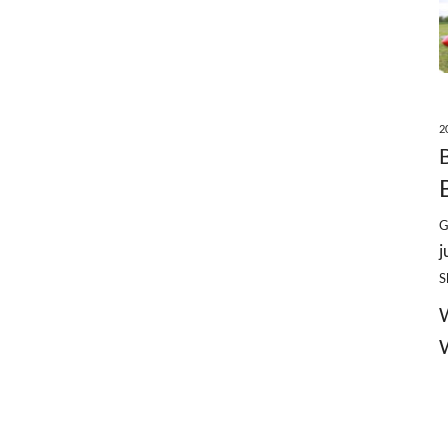
2
G
j
S