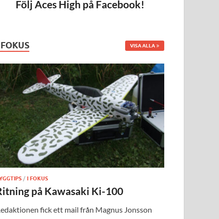
Följ Aces High på Facebook!
I FOKUS
VISA ALLA
YGGTIPS
/
I FOKUS
Ritning på Kawasaki Ki-100
edaktionen fick ett mail från Magnus Jonsson