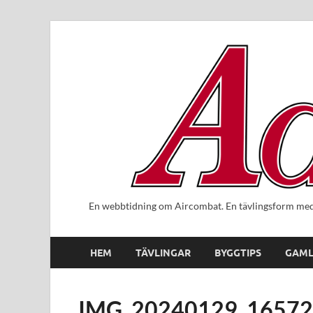
En webbtidning om Aircombat. En tävlingsform med 
HEM
TÄVLINGAR
BYGGTIPS
GAML
IMG_20240129_1657