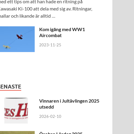
ed ett tips om att han hade en ritning på
awasaki Ki-100 att dela med sig av. Ritningar,
allar och likande är alltid …
Kom igång med WW1
Aircombat
2023-11-25
SENASTE
Vinnaren i Jultävlingen 2025
utsedd
2026-02-10
Örebro Lördag 2025