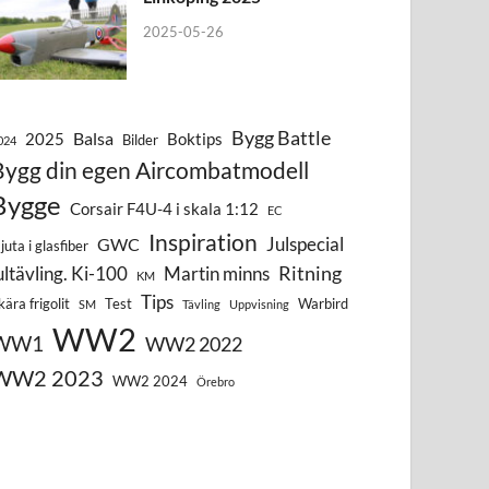
2025-05-26
Bygg Battle
Balsa
2025
Boktips
Bilder
024
Bygg din egen Aircombatmodell
Bygge
Corsair F4U-4 i skala 1:12
EC
Inspiration
Julspecial
GWC
juta i glasfiber
Ritning
ultävling. Ki-100
Martin minns
KM
Tips
kära frigolit
Test
Warbird
SM
Tävling
Uppvisning
WW2
WW1
WW2 2022
WW2 2023
WW2 2024
Örebro