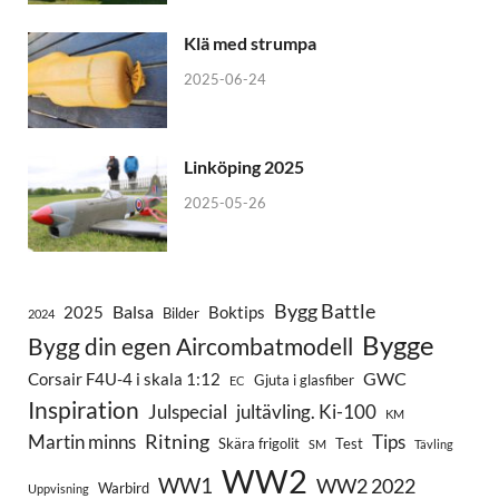
Klä med strumpa
2025-06-24
Linköping 2025
2025-05-26
Bygg Battle
Balsa
2025
Boktips
Bilder
2024
Bygge
Bygg din egen Aircombatmodell
GWC
Corsair F4U-4 i skala 1:12
Gjuta i glasfiber
EC
Inspiration
Julspecial
jultävling. Ki-100
KM
Ritning
Martin minns
Tips
Skära frigolit
Test
SM
Tävling
WW2
WW1
WW2 2022
Warbird
Uppvisning