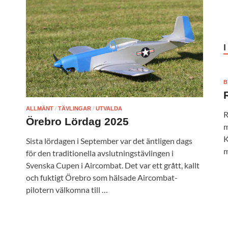
B
ALLMÄNT
/
TÄVLINGAR
/
UTVALDA
R
Örebro Lördag 2025
m
K
Sista lördagen i September var det äntligen dags
m
för den traditionella avslutningstävlingen i
Svenska Cupen i Aircombat. Det var ett grått, kallt
och fuktigt Örebro som hälsade Aircombat-
pilotern välkomna till …