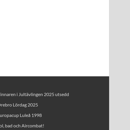
innaren i Jultävlingen 2025 utsedd
rebro Lördag 2025
uropacup Luleå 1998
ol, bad och Aircombat!