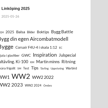
Linköping 2025
2025-05-26
Bygg Battle
Balsa
2025
Boktips
Bilder
024
Bygg din egen Aircombatmodell
Bygge
Corsair F4U-4 i skala 1:12
EC
Inspiration
Julspecial
GWC
juta i glasfiber
Ritning
ultävling. Ki-100
Martin minns
KM
Tips
kära frigolit
Test
Warbird
SM
Tävling
Uppvisning
WW2
WW1
WW2 2022
WW2 2023
WW2 2024
Örebro