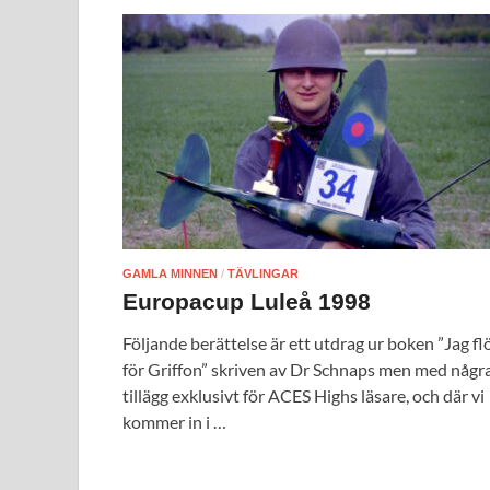
GAMLA MINNEN
/
TÄVLINGAR
Europacup Luleå 1998
Följande berättelse är ett utdrag ur boken ”Jag fl
för Griffon” skriven av Dr Schnaps men med någr
tillägg exklusivt för ACES Highs läsare, och där vi
kommer in i …