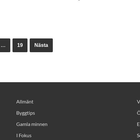
…
19
Nästa
Allmänt
V
Byggtips
Ö
Gamla minnen
E
I Fokus
S