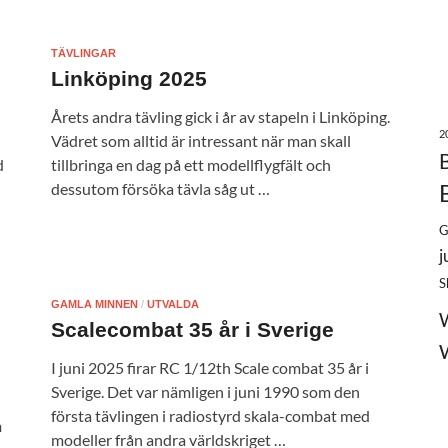
TÄVLINGAR
Linköping 2025
Årets andra tävling gick i år av stapeln i Linköping.
2
Vädret som alltid är intressant när man skall
d
tillbringa en dag på ett modellflygfält och
dessutom försöka tävla såg ut …
G
j
S
GAMLA MINNEN
/
UTVALDA
Scalecombat 35 år i Sverige
I juni 2025 firar RC 1/12th Scale combat 35 år i
Sverige. Det var nämligen i juni 1990 som den
första tävlingen i radiostyrd skala-combat med
m
modeller från andra världskriget …