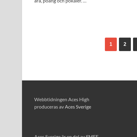
ära, poäng och pokaler. …
1
2
Webbtidningen Aces High
produceras av
Aces Sverige
Aces Sverige är en del av
SMFF