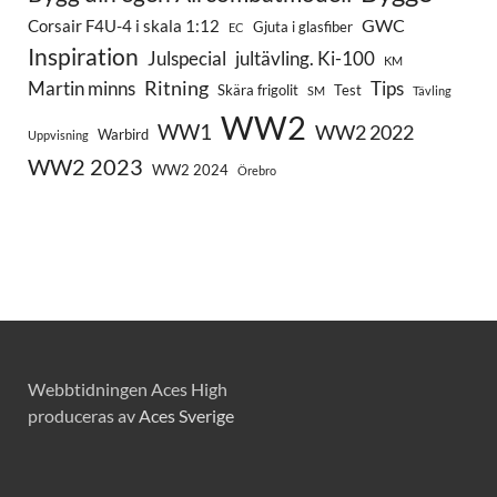
GWC
Corsair F4U-4 i skala 1:12
Gjuta i glasfiber
EC
Inspiration
Julspecial
jultävling. Ki-100
KM
Ritning
Martin minns
Tips
Skära frigolit
Test
SM
Tävling
WW2
WW1
WW2 2022
Warbird
Uppvisning
WW2 2023
WW2 2024
Örebro
Webbtidningen Aces High
produceras av
Aces Sverige