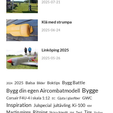
2025-07-21
Klä med strumpa
2025-06-24
Linköping 2025
2025-05-26
Bygg Battle
Balsa
2025
Boktips
Bilder
2024
Bygge
Bygg din egen Aircombatmodell
GWC
Corsair F4U-4 i skala 1:12
Gjuta i glasfiber
EC
Inspiration
Julspecial
jultävling. Ki-100
KM
Ritning
Martin minns
Tips
Skära frigolit
Test
SM
Tävling