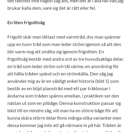
det faktiskt inte någon såg alls, men det är i alla fall vad jag
brukar kalla dem, vare sig det är rätt eller fel.
En liten frigolitsåg
Frigolit skär man lättast med varmtråd, dvs man spänner
upp en tunn tråd som man leder ström igenom så att den
blir varm nog att smälta sig igenom frigoliten. En
frigolitsåg består med andra ord av tre huvudsakliga delar,
en tråd som leder ström och tål värme, en anordning för
att hålla tråden spänd och en strömkälla. Den såg jag
använder mig av är en väldigt enkel historia (bild 1) som
består av en böjd pianotråd med ett par träklossar i
ändarna som tråden spänns emellan, i praktiken ser den
nästan ut som en pilbåge. Denna konstruktion passar sig
bäst till en mindre såg, vill man ha en större båge för att
kunna skära större delar finns många olika varianter men
dessa kommer jag inte att gå närmare in på här. Tråden är