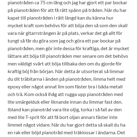
pianotråden ca 75 cm lång och jag har gjort ett par bockar
på pianotråden för att få rätt spänn på tråden. När du har
kapat till pianotråden i rätt längd kan du känna hur
mycket kraft som behövs för att böja den så som den skall
vara när gitarrsträngen är på plats, verkar det gå allt för
tungt så får du göra som jag och göra ett par bockar på
pianotråden, men gör inte dessa för kraftiga, det är mycket
lättare att böja till pianotråden mer senare om det behövs
men väldigt svårt att böja tillbaka den om du gjorde för
kraftig böj från början. När detta är utsorterat så limmar
du dit träbitarna i änden på pianotråden, limma helt med
epoxy eller något annat lim som fäster bra i båda metall
och trä. Kom också ihåg att rugga upp pianotråden med
lite smärgelduk eller liknande innan du limmar fast den.
Ibland kan pianotråd vara lite oljig, torka i så fall av den
med lite T-sprit för att få bort oljan annars fäster inte
limmet något vidare. När du har gjort detta så skall du ha
en rak eller böjd pianotråd med träklossar i ändarna. Det