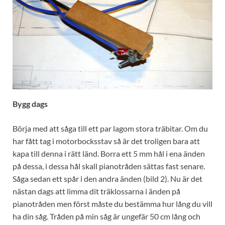
Bygg dags
Börja med att såga till ett par lagom stora träbitar. Om du
har fått tag i motorbocksstav så är det troligen bara att
kapa till denna i rätt länd. Borra ett 5 mm hål i ena änden
på dessa, i dessa hål skall pianotråden sättas fast senare.
Såga sedan ett spår i den andra änden (bild 2). Nu är det
nästan dags att limma dit träklossarna i änden på
pianotråden men först måste du bestämma hur lång du vill
ha din såg. Tråden på min såg är ungefär 50 cm lång och