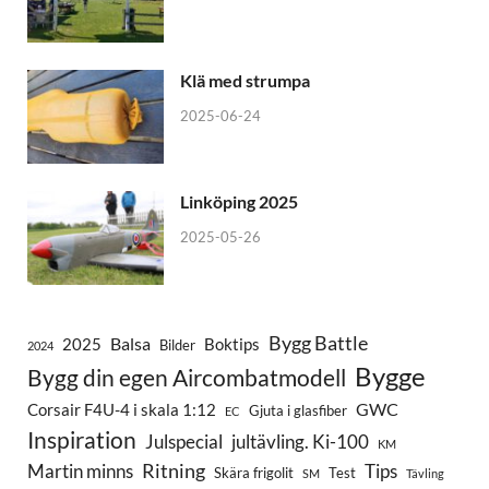
Klä med strumpa
2025-06-24
Linköping 2025
2025-05-26
Bygg Battle
Balsa
2025
Boktips
Bilder
2024
Bygge
Bygg din egen Aircombatmodell
GWC
Corsair F4U-4 i skala 1:12
Gjuta i glasfiber
EC
Inspiration
Julspecial
jultävling. Ki-100
KM
Ritning
Martin minns
Tips
Skära frigolit
Test
SM
Tävling