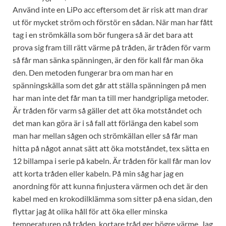
Använd inte en LiPo acc eftersom det är risk att man drar
ut för mycket ström och förstör en sådan. När man har fått
tag i en strömkälla som bör fungera så är det bara att
prova sig fram till rätt värme på tråden, är tråden för varm
så får man sänka spänningen, är den för kall får man öka
den. Den metoden fungerar bra om man har en
spänningskälla som det går att ställa spänningen på men
har man inte det får man ta till mer handgripliga metoder.
Är tråden för varm så gäller det att öka motståndet och
det man kan göra är i så fall att förlänga den kabel som
man har mellan sågen och strömkällan eller så får man
hitta på något annat sätt att öka motståndet, tex sätta en
12 billampa i serie på kabeln. Är tråden för kall får man lov
att korta tråden eller kabeln. På min såg har jag en
anordning för att kunna finjustera värmen och det är den
kabel med en krokodilklämma som sitter på ena sidan, den
flyttar jag åt olika håll för att öka eller minska
temperaturen på tråden, kortare tråd ger högre värme. Jag