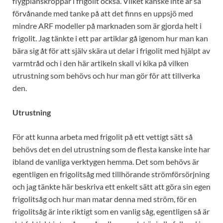
flygplanskroppar i frigolit också. Vilket kanske inte är så
förvånande med tanke på att det finns en uppsjö med
mindre ARF modeller på marknaden som är gjorda helt i
frigolit. Jag tänkte i ett par artiklar gå igenom hur man kan
bära sig åt för att själv skära ut delar i frigolit med hjälpt av
varmtråd och i den här artikeln skall vi kika på vilken
utrustning som behövs och hur man gör för att tillverka
den.
Utrustning
För att kunna arbeta med frigolit på ett vettigt sätt så
behövs det en del utrustning som de flesta kanske inte har
ibland de vanliga verktygen hemma. Det som behövs är
egentligen en frigolitsåg med tillhörande strömförsörjning
och jag tänkte här beskriva ett enkelt sätt att göra sin egen
frigolitsåg och hur man matar denna med ström, för en
frigolitsåg är inte riktigt som en vanlig såg, egentligen så är