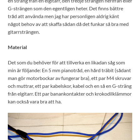
en sträng från en elgitarr, den tredje strängen nerifrån eller
G-strängen som den egentligen heter. Det finns bättre
tråd att använda men jag har personligen aldrig känt
något behov av att skaffa sådan då det funkar så bra med
gitarrsträngen.
Material
Det som du behöver för att tillverka en likadan såg som
min är följande: En 5 mm pianotråd, en hård träbit (sådant
man gör motorbockar av fungerar bra), ett par M4 skruvar
och muttrar, ett par kabelskor, kabel och en så en G-sträng
från elgitarr. Ett par banankontakter och krokodilklämmor
kan också vara bra att ha.