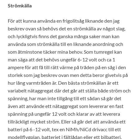
Strömkälla
För att kunna använda en frigolitsåg liknande den jag
beskrev ovan så behövs det en strömkälla av något slag,
och lyckligtvis finns det ganska många saker man kan
använda som strömkälla till en liknande anordning och
som åtminstone täcker mina behov. Som tumregel kan
man säga att det behövs ungefär 6-12 volt och ca 1
ampere för att få till rätt värme på tråden på en såg i den
storlek som jag beskrev ovan men detta beror givetvis på
hur lång varmtråden är. Den bästa strömkällan är ett
variabelt nätaggregat där det går att ställa både ström och
spänning, har man inte tillgång till ett sådan så går det
även att använde ett nätaggregat som levererar en fast
spänning på ungefär 12 volt och klarar av att leverera
tillräckligt mycket ström. Eller så går det att använda ett
batteri på 6 -12 volt, tex en NiMh/NiCd drivacc till ett
modellflygplan, batteriet i fältlådan eller ett bilbatteri.