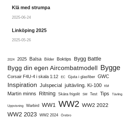
Klä med strumpa
2025-06-24
Linköping 2025
2025-05-26
Bygg Battle
Balsa
2025
Boktips
Bilder
2024
Bygge
Bygg din egen Aircombatmodell
GWC
Corsair F4U-4 i skala 1:12
Gjuta i glasfiber
EC
Inspiration
Julspecial
jultävling. Ki-100
KM
Ritning
Martin minns
Tips
Skära frigolit
Test
SM
Tävling
WW2
WW1
WW2 2022
Warbird
Uppvisning
WW2 2023
WW2 2024
Örebro