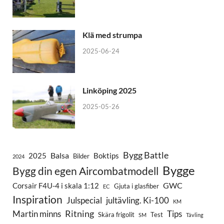
Klä med strumpa
2025-06-24
Linköping 2025
2025-05-26
Bygg Battle
Balsa
2025
Boktips
Bilder
2024
Bygge
Bygg din egen Aircombatmodell
GWC
Corsair F4U-4 i skala 1:12
Gjuta i glasfiber
EC
Inspiration
Julspecial
jultävling. Ki-100
KM
Ritning
Martin minns
Tips
Skära frigolit
Test
SM
Tävling