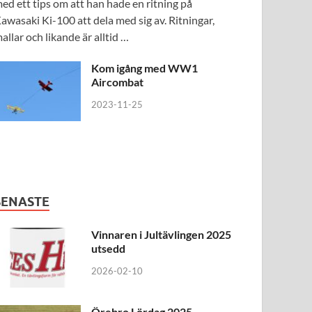
ed ett tips om att han hade en ritning på
awasaki Ki-100 att dela med sig av. Ritningar,
allar och likande är alltid …
Kom igång med WW1
Aircombat
2023-11-25
SENASTE
Vinnaren i Jultävlingen 2025
utsedd
2026-02-10
Örebro Lördag 2025