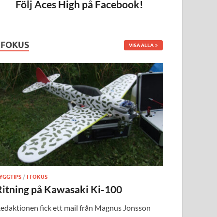
Följ Aces High på Facebook!
I FOKUS
VISA ALLA
YGGTIPS
/
I FOKUS
Ritning på Kawasaki Ki-100
edaktionen fick ett mail från Magnus Jonsson