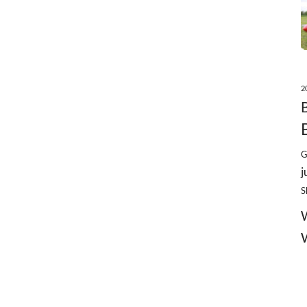
2
G
j
S