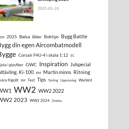
2025-05-26
Bygg Battle
Balsa
2025
Boktips
Bilder
024
Bygg din egen Aircombatmodell
Bygge
Corsair F4U-4 i skala 1:12
EC
Inspiration
Julspecial
GWC
juta i glasfiber
Ritning
ultävling. Ki-100
Martin minns
KM
Tips
kära frigolit
Test
Warbird
SM
Tävling
Uppvisning
WW2
WW1
WW2 2022
WW2 2023
WW2 2024
Örebro