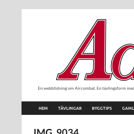
En webbtidning om Aircombat. En tävlingsform med 
HEM
TÄVLINGAR
BYGGTIPS
GAML
IMG_9034