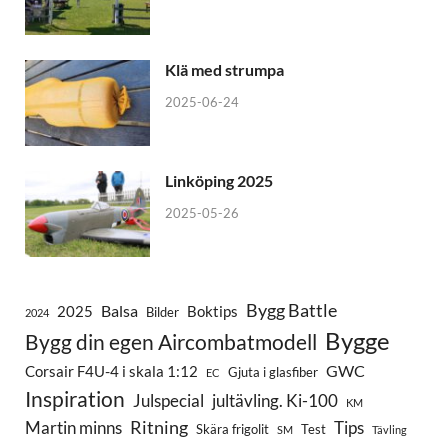
Klä med strumpa
2025-06-24
Linköping 2025
2025-05-26
Bygg Battle
Balsa
2025
Boktips
Bilder
2024
Bygge
Bygg din egen Aircombatmodell
GWC
Corsair F4U-4 i skala 1:12
Gjuta i glasfiber
EC
Inspiration
Julspecial
jultävling. Ki-100
KM
Ritning
Martin minns
Tips
Skära frigolit
Test
SM
Tävling