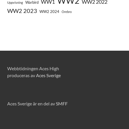
WW2
WW1
WW2 2022
Warbird
Uppvisning
WW2 2023
WW2 2024
Örebro
Webbtidningen Aces High
produceras av
Aces Sverige
Aces Sverige är en del av
SMFF