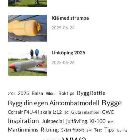
Klä med strumpa
2025-06-24
Linköping 2025
2025-05-26
Bygg Battle
Balsa
2025
Boktips
Bilder
2024
Bygge
Bygg din egen Aircombatmodell
GWC
Corsair F4U-4 i skala 1:12
Gjuta i glasfiber
EC
Inspiration
Julspecial
jultävling. Ki-100
KM
Ritning
Martin minns
Tips
Skära frigolit
Test
SM
Tävling