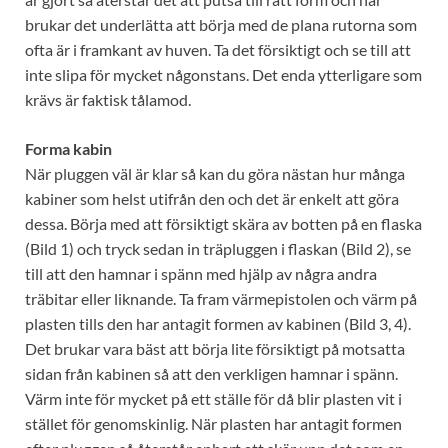
brukar det underlätta att börja med de plana rutorna som
ofta är i framkant av huven. Ta det försiktigt och se till att
inte slipa för mycket någonstans. Det enda ytterligare som
krävs är faktisk tålamod.
Forma kabin
När pluggen väl är klar så kan du göra nästan hur många
kabiner som helst utifrån den och det är enkelt att göra
dessa. Börja med att försiktigt skära av botten på en flaska
(Bild 1) och tryck sedan in träpluggen i flaskan (Bild 2), se
till att den hamnar i spänn med hjälp av några andra
träbitar eller liknande. Ta fram värmepistolen och värm på
plasten tills den har antagit formen av kabinen (Bild 3, 4).
Det brukar vara bäst att börja lite försiktigt på motsatta
sidan från kabinen så att den verkligen hamnar i spänn.
Värm inte för mycket på ett ställe för då blir plasten vit i
stället för genomskinlig. När plasten har antagit formen