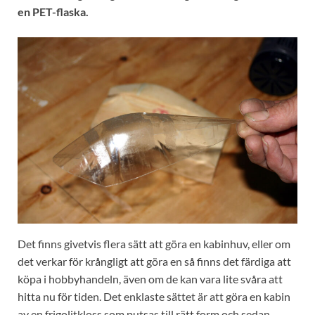
en PET-flaska.
Det finns givetvis flera sätt att göra en kabinhuv, eller om
det verkar för krångligt att göra en så finns det färdiga att
köpa i hobbyhandeln, även om de kan vara lite svåra att
hitta nu för tiden. Det enklaste sättet är att göra en kabin
av en frigolitkloss som putsas till rätt form och sedan