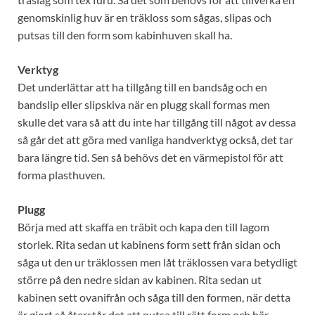
genomskinlig huv är en träkloss som sågas, slipas och
putsas till den form som kabinhuven skall ha.
Verktyg
Det underlättar att ha tillgång till en bandsåg och en
bandslip eller slipskiva när en plugg skall formas men
skulle det vara så att du inte har tillgång till något av dessa
så går det att göra med vanliga handverktyg också, det tar
bara längre tid. Sen så behövs det en värmepistol för att
forma plasthuven.
Plugg
Börja med att skaffa en träbit och kapa den till lagom
storlek. Rita sedan ut kabinens form sett från sidan och
såga ut den ur träklossen men låt träklossen vara betydligt
större på den nedre sidan av kabinen. Rita sedan ut
kabinen sett ovanifrån och såga till den formen, när detta
är gjort så återstår det att putsa till rätt form och här