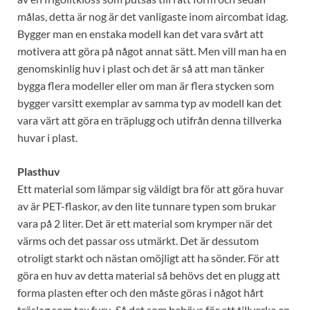
målas, detta är nog är det vanligaste inom aircombat idag.
Bygger man en enstaka modell kan det vara svårt att
motivera att göra på något annat sätt. Men vill man ha en
genomskinlig huv i plast och det är så att man tänker
bygga flera modeller eller om man är flera stycken som
bygger varsitt exemplar av samma typ av modell kan det
vara värt att göra en träplugg och utifrån denna tillverka
huvar i plast.
Plasthuv
Ett material som lämpar sig väldigt bra för att göra huvar
av är PET-flaskor, av den lite tunnare typen som brukar
vara på 2 liter. Det är ett material som krymper när det
värms och det passar oss utmärkt. Det är dessutom
otroligt starkt och nästan omöjligt att ha sönder. För att
göra en huv av detta material så behövs det en plugg att
forma plasten efter och den måste göras i något hårt
träslag som tex furu. Så det som behövs för att tillverka en