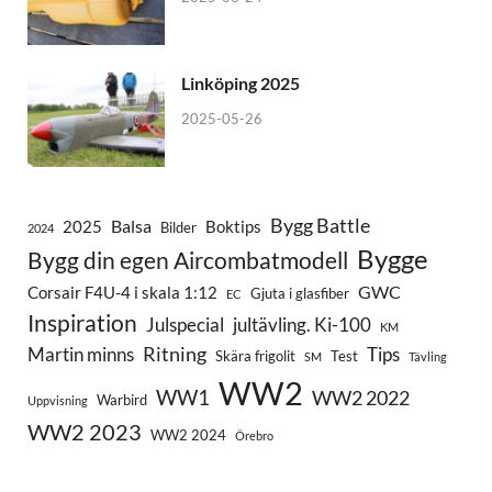
Linköping 2025
2025-05-26
Bygg Battle
Balsa
2025
Boktips
Bilder
2024
Bygge
Bygg din egen Aircombatmodell
GWC
Corsair F4U-4 i skala 1:12
Gjuta i glasfiber
EC
Inspiration
Julspecial
jultävling. Ki-100
KM
Ritning
Martin minns
Tips
Skära frigolit
Test
SM
Tävling
WW2
WW1
WW2 2022
Warbird
Uppvisning
WW2 2023
WW2 2024
Örebro