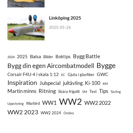
Linköping 2025
2025-05-26
Bygg Battle
Balsa
2025
Boktips
Bilder
2024
Bygge
Bygg din egen Aircombatmodell
GWC
Corsair F4U-4 i skala 1:12
Gjuta i glasfiber
EC
Inspiration
Julspecial
jultävling. Ki-100
KM
Ritning
Martin minns
Tips
Skära frigolit
Test
SM
Tävling
WW2
WW1
WW2 2022
Warbird
Uppvisning
WW2 2023
WW2 2024
Örebro