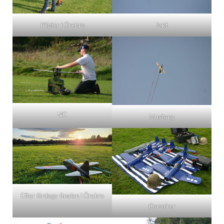
Piloter i Örebro
Jakt
NC
Mustang
Efter lördags-finalen i Örebro
Corsairer