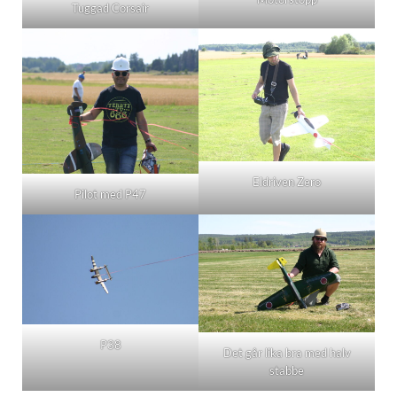
Tuggad Corsair
Eldriven Zero
Pilot med P47
P38
Det går lika bra med halv
stabbe