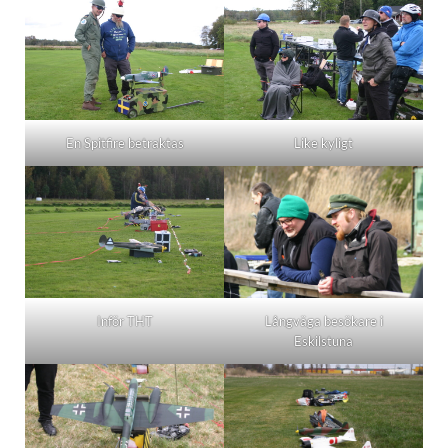
En Spitfire betraktas
Like kyligt
Inför THT
Långväga besökare i
Eskilstuna