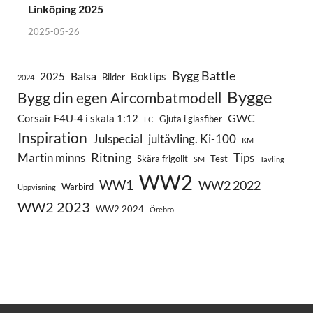
Linköping 2025
2025-05-26
Bygg Battle
Balsa
2025
Boktips
Bilder
2024
Bygge
Bygg din egen Aircombatmodell
GWC
Corsair F4U-4 i skala 1:12
Gjuta i glasfiber
EC
Inspiration
Julspecial
jultävling. Ki-100
KM
Ritning
Martin minns
Tips
Skära frigolit
Test
SM
Tävling
WW2
WW1
WW2 2022
Warbird
Uppvisning
WW2 2023
WW2 2024
Örebro