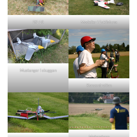
Bf110
Modeller i Eskilstuna
Mustanger i skuggan
Koncentration
Motorstopp