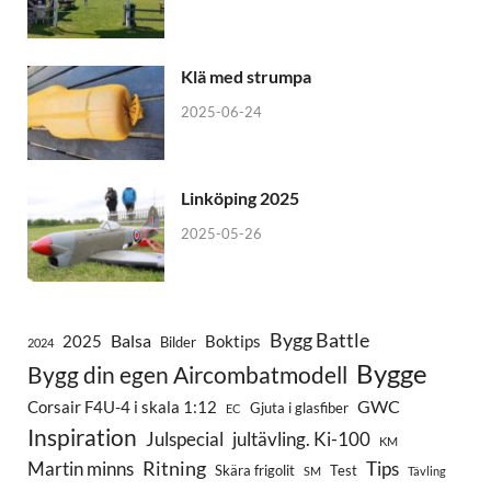
Klä med strumpa
2025-06-24
Linköping 2025
2025-05-26
Bygg Battle
Balsa
2025
Boktips
Bilder
2024
Bygge
Bygg din egen Aircombatmodell
GWC
Corsair F4U-4 i skala 1:12
Gjuta i glasfiber
EC
Inspiration
Julspecial
jultävling. Ki-100
KM
Ritning
Martin minns
Tips
Skära frigolit
Test
SM
Tävling