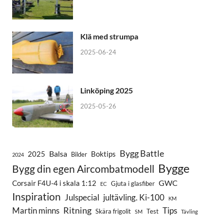
Klä med strumpa
2025-06-24
Linköping 2025
2025-05-26
Bygg Battle
Balsa
2025
Boktips
Bilder
2024
Bygge
Bygg din egen Aircombatmodell
GWC
Corsair F4U-4 i skala 1:12
Gjuta i glasfiber
EC
Inspiration
Julspecial
jultävling. Ki-100
KM
Ritning
Martin minns
Tips
Skära frigolit
Test
SM
Tävling