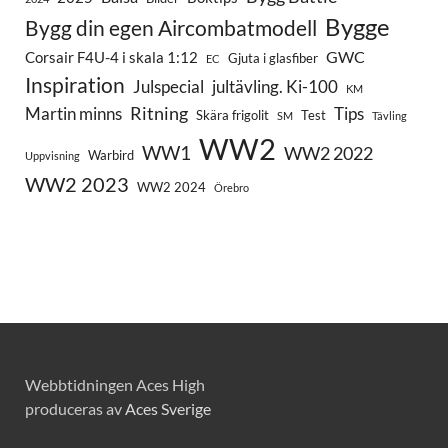
Bygge
Bygg din egen Aircombatmodell
GWC
Corsair F4U-4 i skala 1:12
Gjuta i glasfiber
EC
Inspiration
Julspecial
jultävling. Ki-100
KM
Ritning
Martin minns
Tips
Skära frigolit
Test
SM
Tävling
WW2
WW1
WW2 2022
Warbird
Uppvisning
WW2 2023
WW2 2024
Örebro
Webbtidningen Aces High
produceras av
Aces Sverige