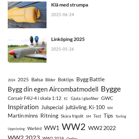
Klä med strumpa
2025-06-24
Linköping 2025
2025-05-26
Bygg Battle
Balsa
2025
Boktips
Bilder
2024
Bygge
Bygg din egen Aircombatmodell
GWC
Corsair F4U-4 i skala 1:12
Gjuta i glasfiber
EC
Inspiration
Julspecial
jultävling. Ki-100
KM
Ritning
Martin minns
Tips
Skära frigolit
Test
SM
Tävling
WW2
WW1
WW2 2022
Warbird
Uppvisning
WW2 2023
WW2 2024
Örebro