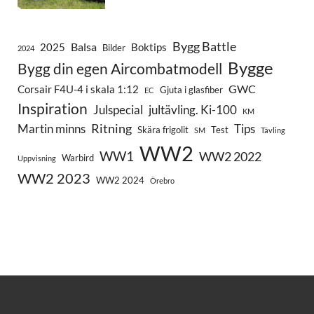
Bygg Battle
Balsa
2025
Boktips
Bilder
2024
Bygge
Bygg din egen Aircombatmodell
GWC
Corsair F4U-4 i skala 1:12
Gjuta i glasfiber
EC
Inspiration
Julspecial
jultävling. Ki-100
KM
Ritning
Martin minns
Tips
Skära frigolit
Test
SM
Tävling
WW2
WW1
WW2 2022
Warbird
Uppvisning
WW2 2023
WW2 2024
Örebro