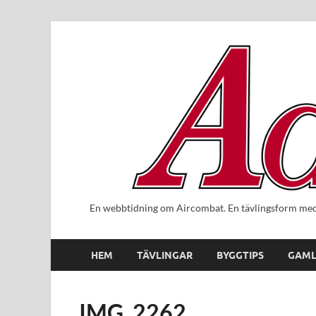
En webbtidning om Aircombat. En tävlingsform med 
HEM
TÄVLINGAR
BYGGTIPS
GAML
IMG_2262