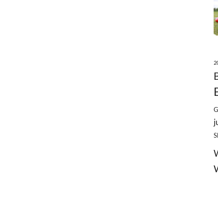
2
G
j
S