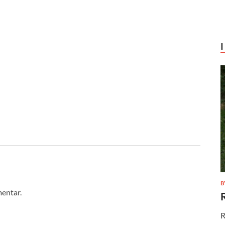
B
mentar.
R