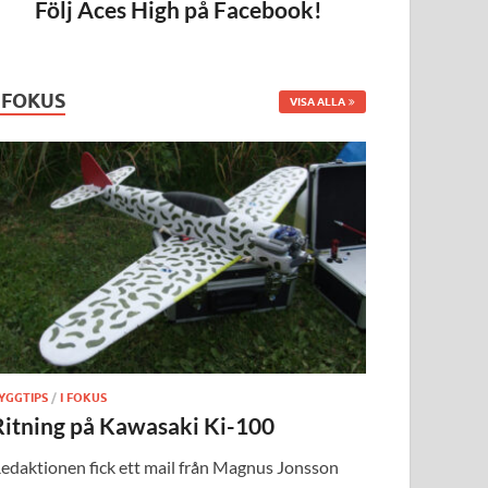
Följ Aces High på Facebook!
I FOKUS
VISA ALLA
YGGTIPS
/
I FOKUS
Ritning på Kawasaki Ki-100
edaktionen fick ett mail från Magnus Jonsson