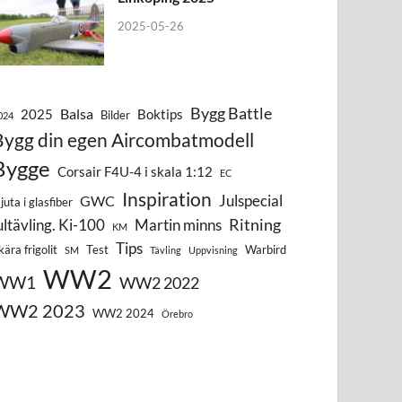
2025-05-26
Bygg Battle
Balsa
2025
Boktips
Bilder
024
Bygg din egen Aircombatmodell
Bygge
Corsair F4U-4 i skala 1:12
EC
Inspiration
Julspecial
GWC
juta i glasfiber
Ritning
ultävling. Ki-100
Martin minns
KM
Tips
kära frigolit
Test
Warbird
SM
Tävling
Uppvisning
WW2
WW1
WW2 2022
WW2 2023
WW2 2024
Örebro