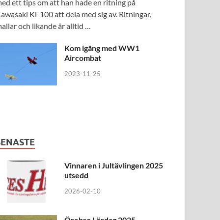
ed ett tips om att han hade en ritning på
awasaki Ki-100 att dela med sig av. Ritningar,
allar och likande är alltid …
Kom igång med WW1
Aircombat
2023-11-25
SENASTE
Vinnaren i Jultävlingen 2025
utsedd
2026-02-10
Örebro Lördag 2025