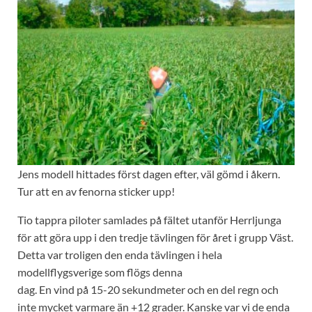
Jens modell hittades först dagen efter, väl gömd i åkern.
Tur att en av fenorna sticker upp!
Tio tappra piloter samlades på fältet utanför Herrljunga
för att göra upp i den tredje tävlingen för året i grupp Väst.
Detta var troligen den enda tävlingen i hela
modellflygsverige som flögs denna
dag. En vind på 15-20 sekundmeter och en del regn och
inte mycket varmare än +12 grader. Kanske var vi de enda