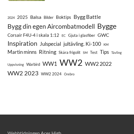
Bygg Battle
Balsa
2025
Boktips
Bilder
2024
Bygge
Bygg din egen Aircombatmodell
GWC
Corsair F4U-4 i skala 1:12
Gjuta i glasfiber
EC
Inspiration
Julspecial
jultävling. Ki-100
KM
Ritning
Martin minns
Tips
Skära frigolit
Test
SM
Tävling
WW2
WW1
WW2 2022
Warbird
Uppvisning
WW2 2023
WW2 2024
Örebro
Webbtidningen Aces High