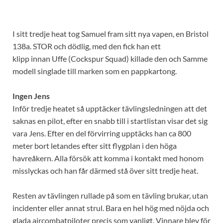
I sitt tredje heat tog Samuel fram sitt nya vapen, en Bristol
138a. STOR och dödlig, med den fick han ett
klipp innan Uffe (Cockspur Squad) killade den och Samme
modell singlade till marken som en pappkartong.
Ingen Jens
Inför tredje heatet så upptäcker tävlingsledningen att det
saknas en pilot, efter en snabb till i startlistan visar det sig
vara Jens. Efter en del förvirring upptäcks han ca 800
meter bort letandes efter sitt flygplan i den höga
havreåkern. Alla försök att komma i kontakt med honom
misslyckas och han får därmed stå över sitt tredje heat.
Resten av tävlingen rullade på som en tävling brukar, utan
incidenter eller annat strul. Bara en hel hög med nöjda och
glada aircombatpiloter precis som vanligt. Vinnare blev för