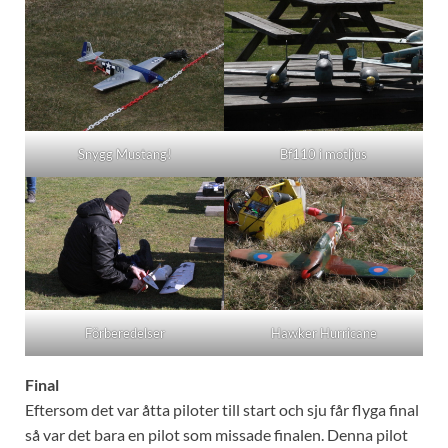
Snygg Mustang!
Bf110 i motljus
Förberedelser
Hawker Hurricane
Final
Eftersom det var åtta piloter till start och sju får flyga final
så var det bara en pilot som missade finalen. Denna pilot