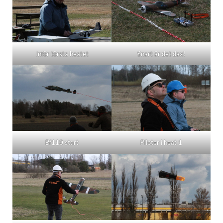
Inför törsta heatet
Snart är det dax!
Bf110 start
Piloter i heat 1