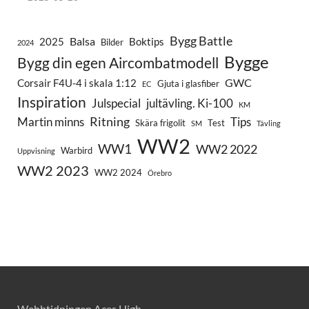
Bygg Battle
Balsa
2025
Boktips
Bilder
2024
Bygge
Bygg din egen Aircombatmodell
GWC
Corsair F4U-4 i skala 1:12
Gjuta i glasfiber
EC
Inspiration
Julspecial
jultävling. Ki-100
KM
Ritning
Martin minns
Tips
Skära frigolit
Test
SM
Tävling
WW2
WW1
WW2 2022
Warbird
Uppvisning
WW2 2023
WW2 2024
Örebro
Webbtidningen Aces High