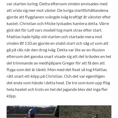
var starten luring. Detta eftersom vinden envisades med
att vrida sig mer mot väster. De luriga startförhållandena
gjorde att flygplanen svängde iväg kraftigt åt vänster efter
kastet. Christian och Micke lyckades hantera detta. Värre
gick det för Leif vars modell tog mark strax efter start.
Mattias hade hjälp vid starten och startade mera mot
vinden Bf 110:an gjorde en stabil start och såg ut som att
gå på räls när den drog iväg. Detta var lite av en illusion
eftersom det ganska snart visade sig att det krävdes en hel
del trimmande av medhjälpare Greger för att få den att
flyga som det är tänkt. Men med det fixat så tog Mattias
rätt snart ett klipp på Christian. Och det var egentligen
det enda som hände i detta heat. De tre som kom upp flög
hela heatet och trots en hel del jagande blev det inga fler
klipp.