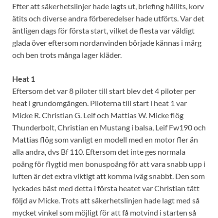
Efter att säkerhetslinjer hade lagts ut, briefing hållits, korv
ätits och diverse andra förberedelser hade utförts. Var det
äntligen dags för första start, vilket de flesta var väldigt
glada över eftersom nordanvinden började kännas i märg
och ben trots många lager kläder.
Heat 1
Eftersom det var 8 piloter till start blev det 4 piloter per
heat i grundomgången. Piloterna till start i heat 1 var
Micke R. Christian G. Leif och Mattias W. Micke flög
Thunderbolt, Christian en Mustang i balsa, Leif Fw190 och
Mattias flög som vanligt en modell med en motor fler än
alla andra, dvs Bf 110. Eftersom det inte ges normala
poäng för flygtid men bonuspoäng för att vara snabb upp i
luften är det extra viktigt att komma iväg snabbt. Den som
lyckades bäst med detta i första heatet var Christian tätt
följd av Micke. Trots att säkerhetslinjen hade lagt med så
mycket vinkel som möjligt för att få motvind i starten så