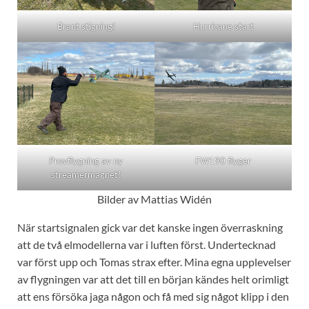
Brant stigning!
Hurricane start
Provflygning av ny
FW190 flyger
streamermagnet!
Bilder av Mattias Widén
När startsignalen gick var det kanske ingen överraskning
att de två elmodellerna var i luften först. Undertecknad
var först upp och Tomas strax efter. Mina egna upplevelser
av flygningen var att det till en början kändes helt orimligt
att ens försöka jaga någon och få med sig något klipp i den