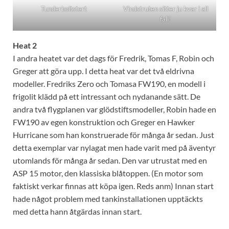
Tunderboltstart
Vindstruten sitter ju kvar i all
fall!
Heat 2
I andra heatet var det dags för Fredrik, Tomas F, Robin och
Greger att göra upp. I detta heat var det två eldrivna
modeller. Fredriks Zero och Tomasa FW190, en modell i
frigolit klädd på ett intressant och nydanande sätt. De
andra två flygplanen var glödstiftsmodeller, Robin hade en
FW190 av egen konstruktion och Greger en Hawker
Hurricane som han konstruerade för många år sedan. Just
detta exemplar var nylagat men hade varit med på äventyr
utomlands för många år sedan. Den var utrustat med en
ASP 15 motor, den klassiska blåtoppen. (En motor som
faktiskt verkar finnas att köpa igen. Reds anm) Innan start
hade något problem med tankinstallationen upptäckts
med detta hann åtgärdas innan start.