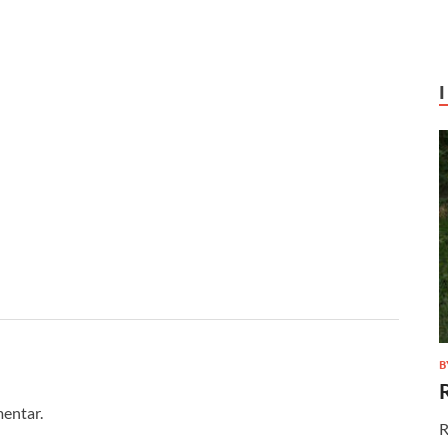
B
mentar.
R