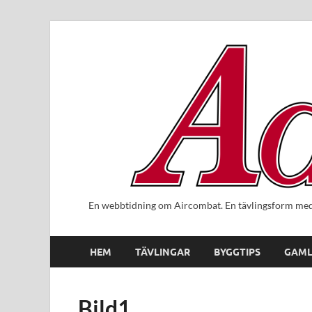
En webbtidning om Aircombat. En tävlingsform med 
HEM
TÄVLINGAR
BYGGTIPS
GAML
Bild1