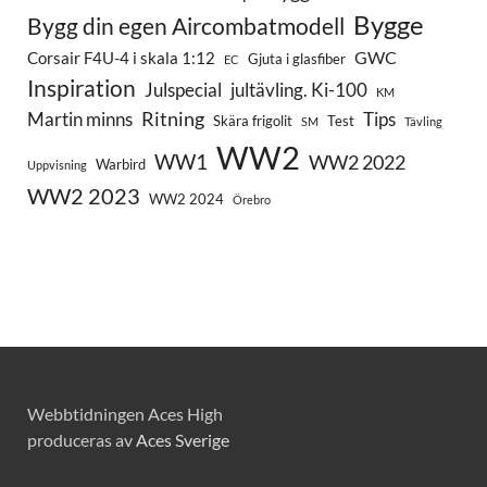
Bygge
Bygg din egen Aircombatmodell
GWC
Corsair F4U-4 i skala 1:12
Gjuta i glasfiber
EC
Inspiration
Julspecial
jultävling. Ki-100
KM
Ritning
Martin minns
Tips
Skära frigolit
Test
SM
Tävling
WW2
WW1
WW2 2022
Warbird
Uppvisning
WW2 2023
WW2 2024
Örebro
Webbtidningen Aces High
produceras av
Aces Sverige