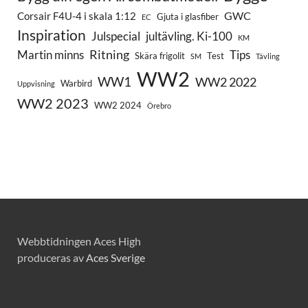
GWC
Corsair F4U-4 i skala 1:12
Gjuta i glasfiber
EC
Inspiration
Julspecial
jultävling. Ki-100
KM
Ritning
Martin minns
Tips
Skära frigolit
Test
SM
Tävling
WW2
WW1
WW2 2022
Warbird
Uppvisning
WW2 2023
WW2 2024
Örebro
Webbtidningen Aces High
produceras av
Aces Sverige