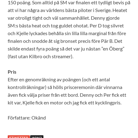
150 poäng. Som alltid på SM var finalen ett tydligt bevis på
att vi har några av världens bästa piloter i Sverige. Heatet
var otroligt tight och väl sammanhållet. Denny gjorde
SM:s bästa heat och tog guldet ohotat. Per D tog silvret
och Kjelle lyckades behålla sin lilla lilla marginal från före
finalen och snodde åt sig bronset precis före Pär B. Det
skilde endast fyra poäng så det var ju nästan ”en Öberg”
(fast utan Kilbro och streamer).
Pris
Efter en genomräkning av poängen (och ett antal
kontrollräkningar) så hölls prisceremonin där vinnarna
även fick välja priser från ett bord. Denny och Per fick ett
kit var, Kjelle fick en motor och jag fick ett kycklingpris.
Författare: Okänd
ETIKETTER
WW2