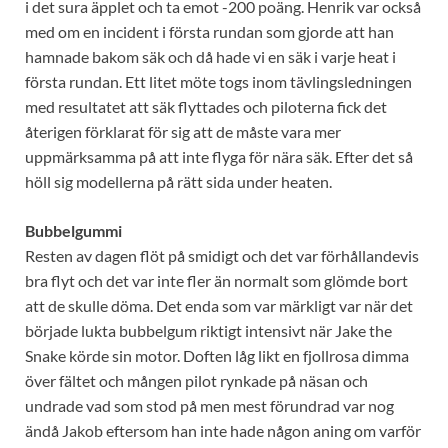
i det sura äpplet och ta emot -200 poäng. Henrik var också
med om en incident i första rundan som gjorde att han
hamnade bakom säk och då hade vi en säk i varje heat i
första rundan. Ett litet möte togs inom tävlingsledningen
med resultatet att säk flyttades och piloterna fick det
återigen förklarat för sig att de måste vara mer
uppmärksamma på att inte flyga för nära säk. Efter det så
höll sig modellerna på rätt sida under heaten.
Bubbelgummi
Resten av dagen flöt på smidigt och det var förhållandevis
bra flyt och det var inte fler än normalt som glömde bort
att de skulle döma. Det enda som var märkligt var när det
började lukta bubbelgum riktigt intensivt när Jake the
Snake körde sin motor. Doften låg likt en fjollrosa dimma
över fältet och mången pilot rynkade på näsan och
undrade vad som stod på men mest förundrad var nog
ändå Jakob eftersom han inte hade någon aning om varför