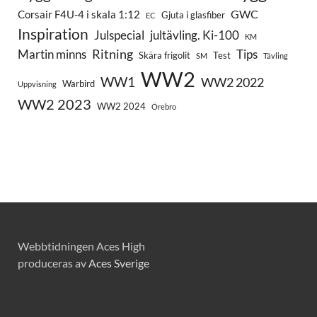
GWC
Corsair F4U-4 i skala 1:12
Gjuta i glasfiber
EC
Inspiration
Julspecial
jultävling. Ki-100
KM
Ritning
Martin minns
Tips
Skära frigolit
Test
SM
Tävling
WW2
WW1
WW2 2022
Warbird
Uppvisning
WW2 2023
WW2 2024
Örebro
Webbtidningen Aces High
produceras av
Aces Sverige