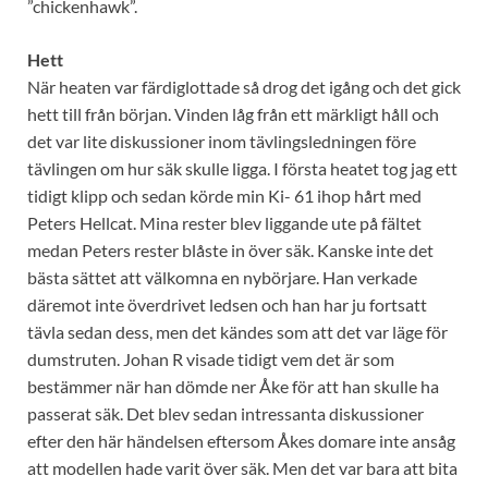
”chickenhawk”.
Hett
När heaten var färdiglottade så drog det igång och det gick
hett till från början. Vinden låg från ett märkligt håll och
det var lite diskussioner inom tävlingsledningen före
tävlingen om hur säk skulle ligga. I första heatet tog jag ett
tidigt klipp och sedan körde min Ki- 61 ihop hårt med
Peters Hellcat. Mina rester blev liggande ute på fältet
medan Peters rester blåste in över säk. Kanske inte det
bästa sättet att välkomna en nybörjare. Han verkade
däremot inte överdrivet ledsen och han har ju fortsatt
tävla sedan dess, men det kändes som att det var läge för
dumstruten. Johan R visade tidigt vem det är som
bestämmer när han dömde ner Åke för att han skulle ha
passerat säk. Det blev sedan intressanta diskussioner
efter den här händelsen eftersom Åkes domare inte ansåg
att modellen hade varit över säk. Men det var bara att bita