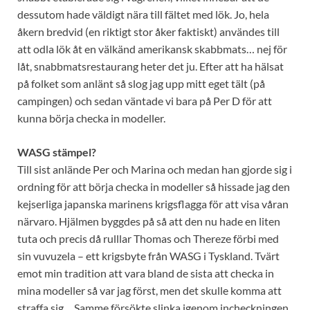
dessutom hade väldigt nära till fältet med lök. Jo, hela
åkern bredvid (en riktigt stor åker faktiskt) användes till
att odla lök åt en välkänd amerikansk skabbmats… nej för
låt, snabbmatsrestaurang heter det ju. Efter att ha hälsat
på folket som anlänt så slog jag upp mitt eget tält (på
campingen) och sedan väntade vi bara på Per D för att
kunna börja checka in modeller.
WASG stämpel?
Till sist anlände Per och Marina och medan han gjorde sig i
ordning för att börja checka in modeller så hissade jag den
kejserliga japanska marinens krigsflagga för att visa våran
närvaro. Hjälmen byggdes på så att den nu hade en liten
tuta och precis då rulllar Thomas och Thereze förbi med
sin vuvuzela – ett krigsbyte från WASG i Tyskland. Tvärt
emot min tradition att vara bland de sista att checka in
mina modeller så var jag först, men det skulle komma att
straffa sig… Samme försökte slinka igenom incheckningen