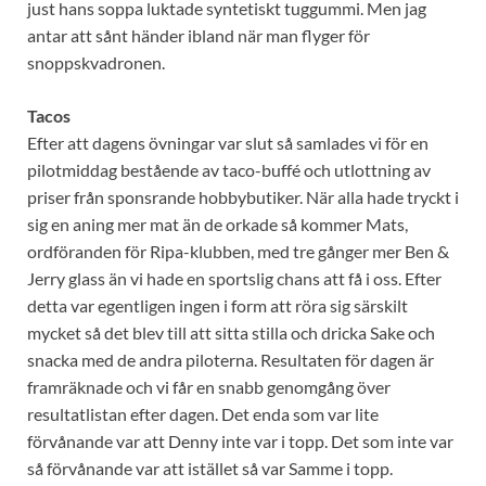
just hans soppa luktade syntetiskt tuggummi. Men jag
antar att sånt händer ibland när man flyger för
snoppskvadronen.
Tacos
Efter att dagens övningar var slut så samlades vi för en
pilotmiddag bestående av taco-buffé och utlottning av
priser från sponsrande hobbybutiker. När alla hade tryckt i
sig en aning mer mat än de orkade så kommer Mats,
ordföranden för Ripa-klubben, med tre gånger mer Ben &
Jerry glass än vi hade en sportslig chans att få i oss. Efter
detta var egentligen ingen i form att röra sig särskilt
mycket så det blev till att sitta stilla och dricka Sake och
snacka med de andra piloterna. Resultaten för dagen är
framräknade och vi får en snabb genomgång över
resultatlistan efter dagen. Det enda som var lite
förvånande var att Denny inte var i topp. Det som inte var
så förvånande var att istället så var Samme i topp.