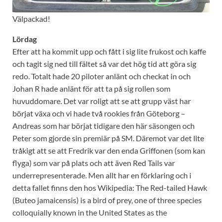
Välpackad!
Lördag
Efter att ha kommit upp och fått i sig lite frukost och kaffe
och tagit sig ned till fältet så var det hög tid att göra sig
redo. Totalt hade 20 piloter anlänt och checkat in och
Johan R hade anlänt för att ta på sig rollen som
huvuddomare. Det var roligt att se att grupp väst har
börjat växa och vi hade två rookies från Göteborg –
Andreas som har börjat tidigare den här säsongen och
Peter som gjorde sin premiär på SM. Däremot var det lite
tråkigt att se att Fredrik var den enda Griffonen (som kan
flyga) som var på plats och att även Red Tails var
underrepresenterade. Men allt har en förklaring och i
detta fallet finns den hos Wikipedia: The Red-tailed Hawk
(Buteo jamaicensis) is a bird of prey, one of three species
colloquially known in the United States as the