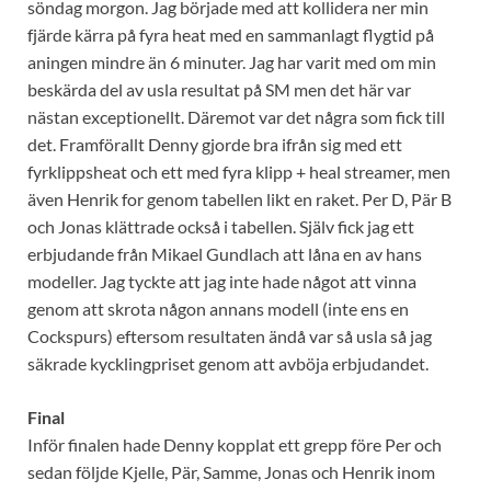
söndag morgon. Jag började med att kollidera ner min
fjärde kärra på fyra heat med en sammanlagt flygtid på
aningen mindre än 6 minuter. Jag har varit med om min
beskärda del av usla resultat på SM men det här var
nästan exceptionellt. Däremot var det några som fick till
det. Framförallt Denny gjorde bra ifrån sig med ett
fyrklippsheat och ett med fyra klipp + heal streamer, men
även Henrik for genom tabellen likt en raket. Per D, Pär B
och Jonas klättrade också i tabellen. Själv fick jag ett
erbjudande från Mikael Gundlach att låna en av hans
modeller. Jag tyckte att jag inte hade något att vinna
genom att skrota någon annans modell (inte ens en
Cockspurs) eftersom resultaten ändå var så usla så jag
säkrade kycklingpriset genom att avböja erbjudandet.
Final
Inför finalen hade Denny kopplat ett grepp före Per och
sedan följde Kjelle, Pär, Samme, Jonas och Henrik inom