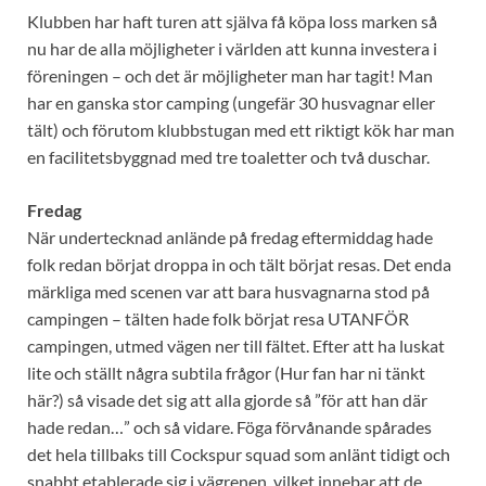
Klubben har haft turen att själva få köpa loss marken så
nu har de alla möjligheter i världen att kunna investera i
föreningen – och det är möjligheter man har tagit! Man
har en ganska stor camping (ungefär 30 husvagnar eller
tält) och förutom klubbstugan med ett riktigt kök har man
en facilitetsbyggnad med tre toaletter och två duschar.
Fredag
När undertecknad anlände på fredag eftermiddag hade
folk redan börjat droppa in och tält börjat resas. Det enda
märkliga med scenen var att bara husvagnarna stod på
campingen – tälten hade folk börjat resa UTANFÖR
campingen, utmed vägen ner till fältet. Efter att ha luskat
lite och ställt några subtila frågor (Hur fan har ni tänkt
här?) så visade det sig att alla gjorde så ”för att han där
hade redan…” och så vidare. Föga förvånande spårades
det hela tillbaks till Cockspur squad som anlänt tidigt och
snabbt etablerade sig i vägrenen, vilket innebar att de