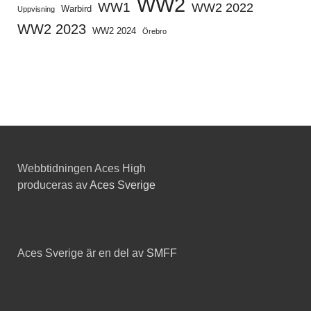
WW2
WW1
WW2 2022
Warbird
Uppvisning
WW2 2023
WW2 2024
Örebro
Webbtidningen Aces High
produceras av
Aces Sverige
Aces Sverige är en del av
SMFF