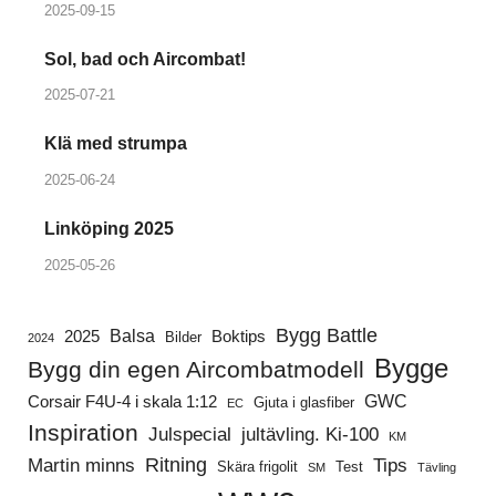
2025-09-15
Sol, bad och Aircombat!
2025-07-21
Klä med strumpa
2025-06-24
Linköping 2025
2025-05-26
Bygg Battle
Balsa
2025
Boktips
Bilder
2024
Bygge
Bygg din egen Aircombatmodell
GWC
Corsair F4U-4 i skala 1:12
Gjuta i glasfiber
EC
Inspiration
Julspecial
jultävling. Ki-100
KM
Ritning
Martin minns
Tips
Skära frigolit
Test
SM
Tävling