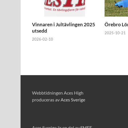
Vinnaren i Jultävlingen 2025
Örebro Lö
utsedd
2025-10-21
2026-02-10
Webbtidningen Aces High
produceras av
Aces Sverige
Aces Sverige är en del av
SMFF