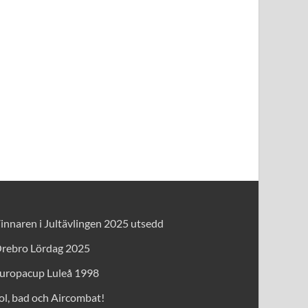
innaren i Jultävlingen 2025 utsedd
rebro Lördag 2025
uropacup Luleå 1998
ol, bad och Aircombat!