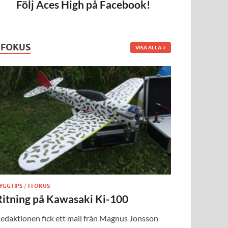
Följ Aces High på Facebook!
I FOKUS
VISA ALLA
YGGTIPS
/
I FOKUS
Ritning på Kawasaki Ki-100
edaktionen fick ett mail från Magnus Jonsson