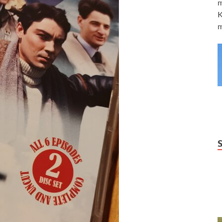
m
K
m