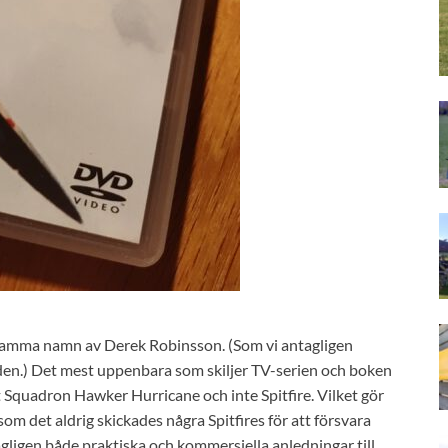
samma namn av Derek Robinsson. (Som vi antagligen
en.) Det mest uppenbara som skiljer TV-serien och boken
et Squadron Hawker Hurricane och inte Spitfire. Vilket gör
om det aldrig skickades några Spitfires för att försvara
gligen både praktiska och kommersiella anledningar till