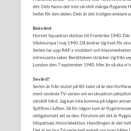
det. Dels fanns det inte särskilt många flygande Hu
heller för den delen. Dels är det troligen enklare a
Bekvämt
Hornet Squadron skickas till Frankrike 1940. Där l
Västeuropa i maj 1940. Då ändrar sig livet för skv
Serien tar upp RAF:s snobberi och klassmedvetenhe
intressanta saker. Berättelsen sträcker sig från s
London den 7 september 1940. Mer än så ska vi int
Sevärd?
Serien är från slutet på 80-talet så är den fortfara
mest sevärda TV-serien om en skvadron jaktpilot
särskilt hård. Jag kan inte komma på någon annan
Spitfires i luften. Så för någon som är flygintress
obligatoriskt att se den. Förutom att det är flyg
tillspetsad, historielektion. Handlingen är det he
Det är en bra TV-serie helt enkelt om man håller i