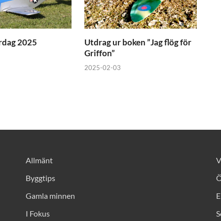
rdag 2025
Utdrag ur boken ”Jag flög för
Griffon”
2025-02-03
Allmänt
V
Byggtips
Ö
Gamla minnen
E
I Fokus
S