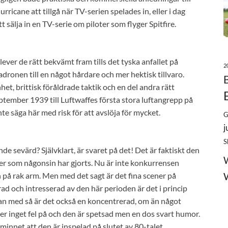
rricane att tillgå när TV-serien spelades in, eller i dag
tt sälja in en TV-serie om piloter som flyger Spitfire.
ever de rätt bekvämt fram tills det tyska anfallet på
2
adronen till en något hårdare och mer hektisk tillvaro.
t, brittisk föråldrade taktik och en del andra rätt
eptember 1939 till Luftwaffes första stora luftangrepp på
e säga här med risk för att avslöja för mycket.
G
j
S
nde sevärd? Självklart, är svaret på det! Det är faktiskt den
er som någonsin har gjorts. Nu är inte konkurrensen
 på rak arm. Men med det sagt är det fina scener på
erad och intresserad av den här perioden är det i princip
plan med så är det också en koncentrerad, om än något
ller inget fel på och den är spetsad men en dos svart humor.
 minnet att den är inspelad på slutet av 80-talet.