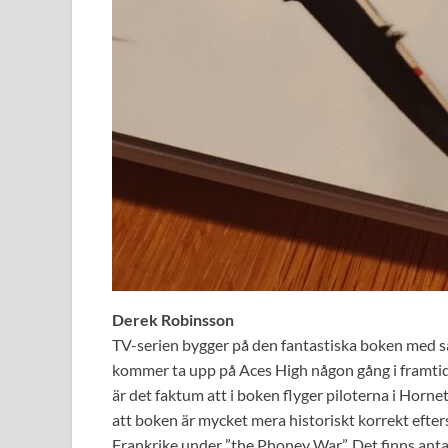
Derek Robinsson
TV-serien bygger på den fantastiska boken med 
kommer ta upp på Aces High någon gång i framtid
är det faktum att i boken flyger piloterna i Horn
att boken är mycket mera historiskt korrekt efters
Frankrike under ”the Phoney War”. Det finns anta