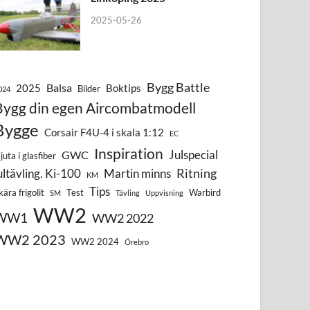
2025-05-26
Bygg Battle
Balsa
2025
Boktips
Bilder
024
Bygg din egen Aircombatmodell
Bygge
Corsair F4U-4 i skala 1:12
EC
Inspiration
Julspecial
GWC
juta i glasfiber
Ritning
ultävling. Ki-100
Martin minns
KM
Tips
kära frigolit
Test
Warbird
SM
Tävling
Uppvisning
WW2
WW1
WW2 2022
WW2 2023
WW2 2024
Örebro