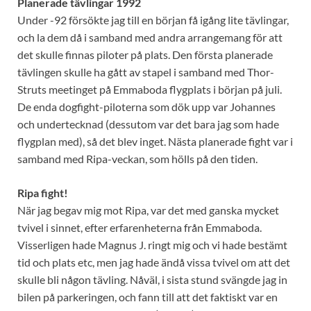
Planerade tävlingar 1992
Under -92 försökte jag till en början få igång lite tävlingar,
och la dem då i samband med andra arrangemang för att
det skulle finnas piloter på plats. Den första planerade
tävlingen skulle ha gått av stapel i samband med Thor-
Struts meetinget på Emmaboda flygplats i början på juli.
De enda dogfight-piloterna som dök upp var Johannes
och undertecknad (dessutom var det bara jag som hade
flygplan med), så det blev inget. Nästa planerade fight var i
samband med Ripa-veckan, som hölls på den tiden.
Ripa fight!
När jag begav mig mot Ripa, var det med ganska mycket
tvivel i sinnet, efter erfarenheterna från Emmaboda.
Visserligen hade Magnus J. ringt mig och vi hade bestämt
tid och plats etc, men jag hade ändå vissa tvivel om att det
skulle bli någon tävling. Nåväl, i sista stund svängde jag in
bilen på parkeringen, och fann till att det faktiskt var en