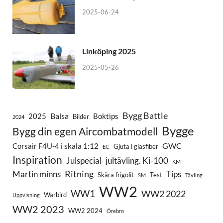
2025-06-24
Linköping 2025
2025-05-26
Bygg Battle
Balsa
2025
Boktips
Bilder
2024
Bygge
Bygg din egen Aircombatmodell
GWC
Corsair F4U-4 i skala 1:12
Gjuta i glasfiber
EC
Inspiration
Julspecial
jultävling. Ki-100
KM
Ritning
Martin minns
Tips
Skära frigolit
Test
SM
Tävling
WW2
WW1
WW2 2022
Warbird
Uppvisning
WW2 2023
WW2 2024
Örebro