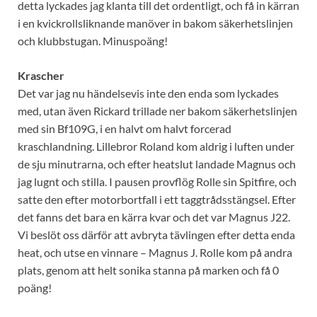
detta lyckades jag klanta till det ordentligt, och få in kärran
i en kvickrollsliknande manöver in bakom säkerhetslinjen
och klubbstugan. Minuspoäng!
Krascher
Det var jag nu händelsevis inte den enda som lyckades
med, utan även Rickard trillade ner bakom säkerhetslinjen
med sin Bf109G, i en halvt om halvt forcerad
kraschlandning. Lillebror Roland kom aldrig i luften under
de sju minutrarna, och efter heatslut landade Magnus och
jag lugnt och stilla. I pausen provflög Rolle sin Spitfire, och
satte den efter motorbortfall i ett taggtrådsstängsel. Efter
det fanns det bara en kärra kvar och det var Magnus J22.
Vi beslöt oss därför att avbryta tävlingen efter detta enda
heat, och utse en vinnare – Magnus J. Rolle kom på andra
plats, genom att helt sonika stanna på marken och få 0
poäng!