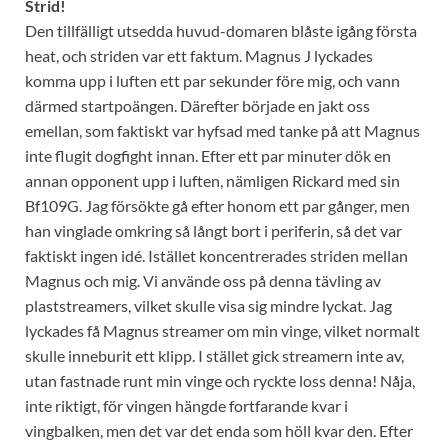
Strid!
Den tillfälligt utsedda huvud-domaren blåste igång första
heat, och striden var ett faktum. Magnus J lyckades
komma upp i luften ett par sekunder före mig, och vann
därmed startpoängen. Därefter började en jakt oss
emellan, som faktiskt var hyfsad med tanke på att Magnus
inte flugit dogfight innan. Efter ett par minuter dök en
annan opponent upp i luften, nämligen Rickard med sin
Bf109G. Jag försökte gå efter honom ett par gånger, men
han vinglade omkring så långt bort i periferin, så det var
faktiskt ingen idé. Istället koncentrerades striden mellan
Magnus och mig. Vi använde oss på denna tävling av
plaststreamers, vilket skulle visa sig mindre lyckat. Jag
lyckades få Magnus streamer om min vinge, vilket normalt
skulle inneburit ett klipp. I stället gick streamern inte av,
utan fastnade runt min vinge och ryckte loss denna! Nåja,
inte riktigt, för vingen hängde fortfarande kvar i
vingbalken, men det var det enda som höll kvar den. Efter