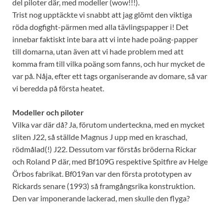
del piloter där, med modeller (wow!!!).
Trist nog upptäckte vi snabbt att jag glömt den viktiga
röda dogfight-pärmen med alla tävlingspapper i! Det
innebar faktiskt inte bara att vi inte hade poäng-papper
till domarna, utan även att vi hade problem med att
komma fram till vilka poäng som fanns, och hur mycket de
var på. Nåja, efter ett tags organiserande av domare, så var
vi beredda på första heatet.
Modeller och piloter
Vilka var där då? Ja, förutom underteckna, med en mycket
sliten J22, så ställde Magnus J upp med en kraschad,
rödmålad(!) J22. Dessutom var förstås bröderna Rickar
och Roland P där, med Bf109G respektive Spitfire av Helge
Örbos fabrikat. Bf019an var den första prototypen av
Rickards senare (1993) så framgångsrika konstruktion.
Den var imponerande lackerad, men skulle den flyga?