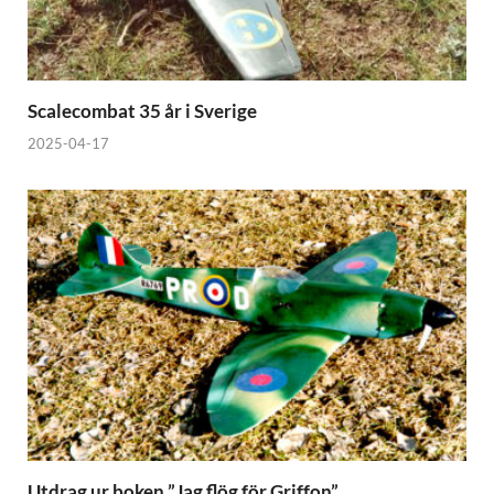
Scalecombat 35 år i Sverige
2025-04-17
Utdrag ur boken ”Jag flög för Griffon”