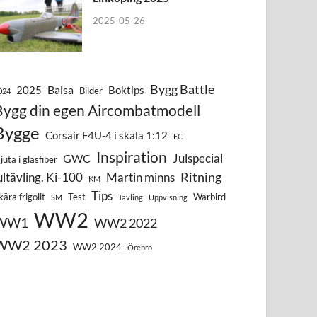
2025-05-26
Bygg Battle
Balsa
2025
Boktips
Bilder
024
Bygg din egen Aircombatmodell
Bygge
Corsair F4U-4 i skala 1:12
EC
Inspiration
Julspecial
GWC
juta i glasfiber
Ritning
ultävling. Ki-100
Martin minns
KM
Tips
kära frigolit
Test
Warbird
SM
Tävling
Uppvisning
WW2
WW1
WW2 2022
WW2 2023
WW2 2024
Örebro