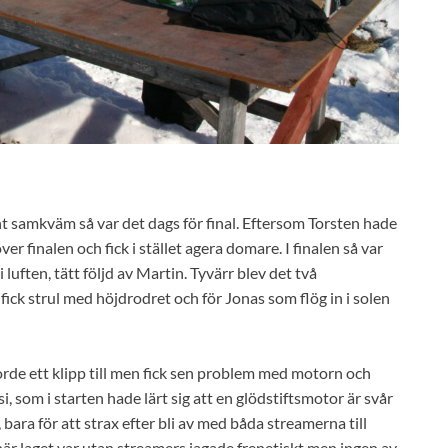
änt samkväm så var det dags för final. Eftersom Torsten hade
er finalen och fick i stället agera domare. I finalen så var
luften, tätt följd av Martin. Tyvärr blev det två
 fick strul med höjdrodret och för Jonas som flög in i solen
orde ett klipp till men fick sen problem med motorn och
si, som i starten hade lärt sig att en glödstiftsmotor är svår
 bara för att strax efter bli av med båda streamerna till
r laget var utan streamers jagade frenetiskt men ingen av