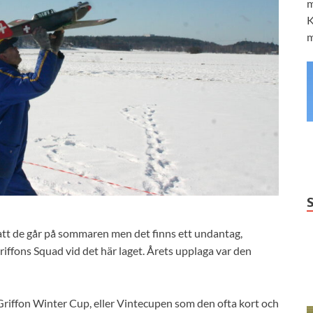
m
K
m
 att de går på sommaren men det finns ett undantag,
riffons Squad vid det här laget. Årets upplaga var den
i Griffon Winter Cup, eller Vintecupen som den ofta kort och