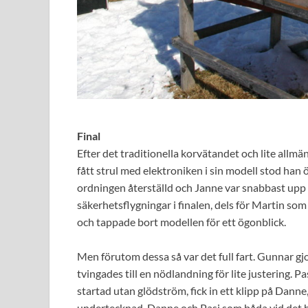
Final
Efter det traditionella korvätandet och lite allm
fått strul med elektroniken i sin modell stod han öv
ordningen återställd och Janne var snabbast upp i 
säkerhetsflygningar i finalen, dels för Martin som
och tappade bort modellen för ett ögonblick.
Men förutom dessa så var det full fart. Gunnar gj
tvingades till en nödlandning för lite justering. Pa
startad utan glödström, fick in ett klipp på Danne,
undertecknad. Danne och Pasi som båda vid det hä