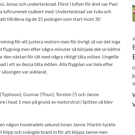
, Jonas och undertecknad. Först i luften för året var Pasi
ra luftrummet osäkert med. Undertecknad var tvåa och
r att tillräkna sig de 25 poängen som start inom 30
2
dning för att justera motorn men för övrigt så var det inga
dd flygning men efter några minuter så började det se bättre
ar den nästan för tät med några riktigt täta möten. Ungefär
ad i ett av dessa täta möten. Alla flygplan var hela efter
G
r säsongen var avklarat.
j
S
(Typhoon), Gunnar (Thun), Torsten (?) och Janne
re i heat 1 men på grund av motorstrul i Spitten så blev
ften någon hundradels sekund innan Janne. Martin tyckte
elt klipp och svängde brant in för att klippa Janne men