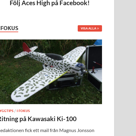
Följ Aces High på Facebook!
I FOKUS
VISA ALLA
YGGTIPS
/
I FOKUS
Ritning på Kawasaki Ki-100
edaktionen fick ett mail från Magnus Jonsson