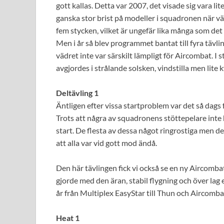
gott kallas. Detta var 2007, det visade sig vara li
ganska stor brist på modeller i squadronen när vä
fem stycken, vilket är ungefär lika många som d
Men i år så blev programmet bantat till fyra tävl
vädret inte var särskilt lämpligt för Aircombat. I 
avgjordes i strålande solsken, vindstilla men lite k
Deltävling 1
Äntligen efter vissa startproblem var det så dags
Trots att några av squadronens stöttepelare inte h
start. De flesta av dessa något ringrostiga men de
att alla var vid gott mod ändå.
Den här tävlingen fick vi också se en ny Aircomba
gjorde med den äran, stabil flygning och över lag e
år från Multiplex EasyStar till Thun och Aircomba
Heat 1