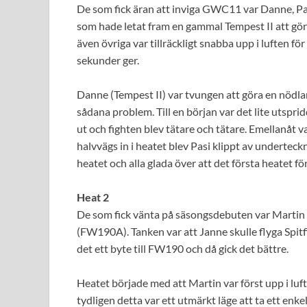
De som fick äran att inviga GWC11 var Danne, Pasi
som hade letat fram en gammal Tempest II att gö
även övriga var tillräckligt snabba upp i luften fö
sekunder ger.
Danne (Tempest II) var tvungen att göra en nödlan
sådana problem. Till en början var det lite utspri
ut och fighten blev tätare och tätare. Emellanåt v
halvvägs in i heatet blev Pasi klippt av underteckn
heatet och alla glada över att det första heatet fö
Heat 2
De som fick vänta på säsongsdebuten var Martin 
(FW190A). Tanken var att Janne skulle flyga Spitfi
det ett byte till FW190 och då gick det bättre.
Heatet började med att Martin var först upp i lu
tydligen detta var ett utmärkt läge att ta ett enk