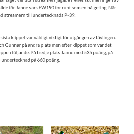
gällde för Janne vars FW190 for runt som en bålgeting. När
d streamern till undertecknads P-39.
ista klippet var väldigt viktigt för utgången av tävlingen.
och Gunnar på andra plats men efter klippet som var det
 toppen följande. På tredje plats Janne med 535 poäng, på
s undertecknad på 660 poäng.