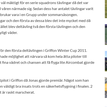
te väl mäktigt för en serie squadrons tävlingar då det var
l våren närmade sig. Sedan dess har antalet tävlingar varit
et brukar vara i en Grupp under sommarsäsongen.
ingar och den första av dessa blev det inte mycket med då
stället blev deltävling två den första tävlingen och den
yligt väder.
 för den första deltävlingen i Griffon Winter Cup 2011.
ade möjlighet att närvara så kom hela åtta piloter till
t fina vädret och chansen att få flyga lite Aircombat gjorde
tpilot i Griffon då Jonas gjorde premiär. Något som han
n väldigt bra insats trots en säkerhetsflygning i finalen. 2
t är raskt marscherat.