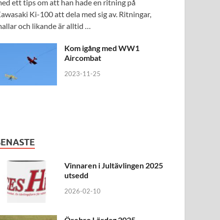
ed ett tips om att han hade en ritning på
awasaki Ki-100 att dela med sig av. Ritningar,
allar och likande är alltid …
Kom igång med WW1
Aircombat
2023-11-25
SENASTE
Vinnaren i Jultävlingen 2025
utsedd
2026-02-10
Örebro Lördag 2025