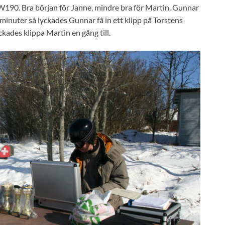
FW190. Bra början för Janne, mindre bra för Martin. Gunnar
 minuter så lyckades Gunnar få in ett klipp på Torstens
ckades klippa Martin en gång till.